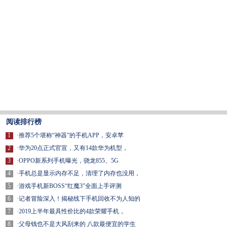
阅读排行榜
1
·
推荐5个堪称“神器”的手机APP，安卓苹
2
·
华为20点正式官宣，又有14款华为机型，
3
·
OPPO新系列手机曝光，骁龙855、5G
4
·
手机总是显示内存不足，清理了内存也没用，
5
·
游戏手机新BOSS“红魔3”全面上手评测
6
·
记者冒险深入！揭秘线下手机回收不为人知的
7
·
2019上半年最具性价比的4款荣耀手机，
8
·
父母钱也不是大风刮来的 八款最便宜的学生