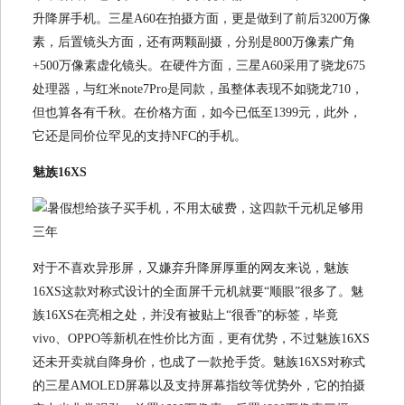
升降屏手机。三星A60在拍摄方面，更是做到了前后3200万像
素，后置镜头方面，还有两颗副摄，分别是800万像素广角
+500万像素虚化镜头。在硬件方面，三星A60采用了骁龙675
处理器，与红米note7Pro是同款，虽整体表现不如骁龙710，
但也算各有千秋。在价格方面，如今已低至1399元，此外，
它还是同价位罕见的支持NFC的手机。
魅族16XS
对于不喜欢异形屏，又嫌弃升降屏厚重的网友来说，魅族
16XS这款对称式设计的全面屏千元机就要“顺眼”很多了。魅
族16XS在亮相之处，并没有被贴上“很香”的标签，毕竟
vivo、OPPO等新机在性价比方面，更有优势，不过魅族16XS
还未开卖就自降身价，也成了一款抢手货。魅族16XS对称式
的三星AMOLED屏幕以及支持屏幕指纹等优势外，它的拍摄