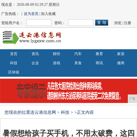
现在是：
2026-08-09 02:29:27 星期日
广告热线： |
设为首页
| 加入收藏
登陆用户名：
密码：
浏览
|
注册
首页
资讯
财经
汽车
教育
家居
科技
企业
游戏
美食
商讯
微商
区块链
广告
您现在的位置
连云港信息网
>
科技
> >正文内容
暑假想给孩子买手机，不用太破费，这四