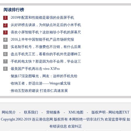
阅读排行榜
1
·
2019年配置和性能都是最强的全面屏手机
2
·
从好评榜去谈谈，为何缺点补足后的小米手机
3
·
喜欢小屏智能手机？这款袖珍小手机的屏幕尺
4
·
2016上半年中国智能手机产品市场研究报
5
·
实名制手机号，不缴费也不注销，有什么后果
6
·
盘点手机壳工艺，看看你的手机外壳是哪种工
7
·
手机耗电太快？那是因为你不会用，学会这三
8
·
最美国产手机再出击 vivo X5Pro
·
魅族17渲染图曝光，网友：这样的手机先给
·
收纳王者，舒适出游——Wenger威戈瑞
·
推动五型政府建设 打造崇仁高速发展
网站简介
-
联系我们
-
营销服务
-
XML地图
-
版权声明
-
网站地图
TXT
Copyright.2002-2019
连云港信息网
版权所有 本网拒绝一切非法行为 欢迎监督举报 如
有错误信息 欢迎纠正