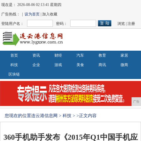
现在是：
2026-08-06 02:13:41 星期四
广告热线： |
设为首页
| 加入收藏
登陆用户名：
密码：
浏览
|
注册
首页
资讯
财经
汽车
教育
家居
科技
企业
游戏
美食
商讯
微商
区块链
广告
您现在的位置
连云港信息网
>
科技
> >正文内容
360手机助手发布《2015年Q1中国手机应