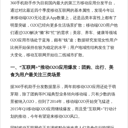
360手机助手作为目前国内最大的第三方移动应用分发平台，
通过对比最近四个季度移动互联网的基本属性，发现今年以
来移动端O2O无论是从App数量上，还是品类丰富性上都有了
明显突破，O2O已经向更多生活场景扩散；移动端O2O用户他
们通过O2O解决“懒”和“忙”的需求；美容、养车、健康等领域
O2O应用市场处于蓝海，颇有“钱”途；数据研究发现女性用户
比例开始保持在较为稳定的水平；用户地域性结构发生了较
大变化，移动互联网开始往二线城市扩散。
一、“互联网+”推动O2O应用爆发：团购、出行、美
食为用户最关注三类场景
据360手机助手分发数据显示，两年前移动O2O应用还处于萌
芽期，除了团购等PC端典型业务转向移动端，只有少数的场
景被纳入O2O，但到了2014年，移动端O2O开始突飞猛进，
2015年Q1移动端O2O应用继续爆发，而且受“互联网+”行动计
划的推动，今年有望迎来移动O2O风口。
同时移动互联网也正在潜移默化地改变人们衣食住行吃喝玩