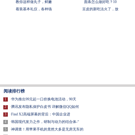
教你这样做丸子，鲜嫩
面条怎么做好吃？10
着装基本礼仪，各种场
豆皮的新吃法火了，放
阅读排行榜
1
·
华为推出99元起一口价换电池活动，90天
2
·
腾讯发布隐私保护白皮书 详解微信QQ如何
3
·
Find X2高端屏幕的背后：中国企业进
4
·
韩国现代发力之作，研制与动力的结合体-“
5
·
神调查！用苹果手机的竟然大多是无房无车的