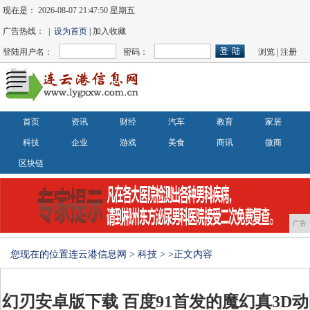
现在是：
2026-08-07 21:47:51 星期五
广告热线： |
设为首页
| 加入收藏
登陆用户名：
密码：
浏览
|
注册
首页
资讯
财经
汽车
教育
家居
科技
企业
游戏
美食
商讯
微商
区块链
广告
您现在的位置
连云港信息网
>
科技
> >正文内容
幻刃安卓版下载 百度91首发的魔幻真3D动