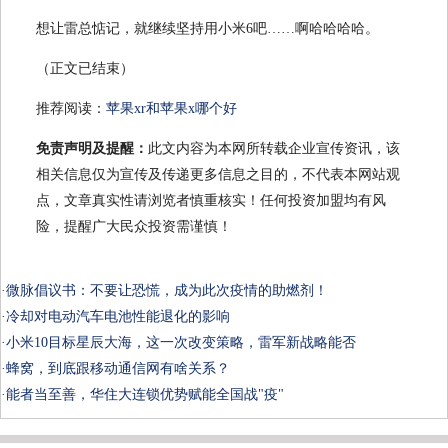
想让雷总惦记，就继续坚持用小米6吧……啊哈哈哈哈。
（正文已结束）
推荐阅读：
苹果xr和苹果x哪个好
免责声明及提醒：
此文内容为本网所转载企业宣传资讯，该
相关信息仅为宣传及传递更多信息之目的，不代表本网站观
点，文章真实性请浏览者慎重核实！任何投资加盟均有风
险，提醒广大民众投资需谨慎！
·
微脉倡议书：不要让恐慌，成为此次疫情的助燃剂！
·
冷却对电动汽车电池性能退化的影响
·
小米10目标星辰大海，这一次改变策略，雷军新战略能否
·
蜂窝，到底跟移动通信网有啥关系？
·
能者当至善，华住大连锁优势赋能全国战"疫"