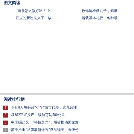
图文阅读
面条怎么做好吃？10
教你这样做丸子，鲜嫩
豆皮的新吃法火了，放
着装基本礼仪，各种场
阅读排行榜
1
·
不到8万块买台“小车”城市代步，这几台性
2
·
极星2正式投产，续航可达500公里
3
·
中国崛起又一“科技之光”，堪称推动国家发
4
·
苏宁推出“品牌赢新计划”良品铺子、来伊份