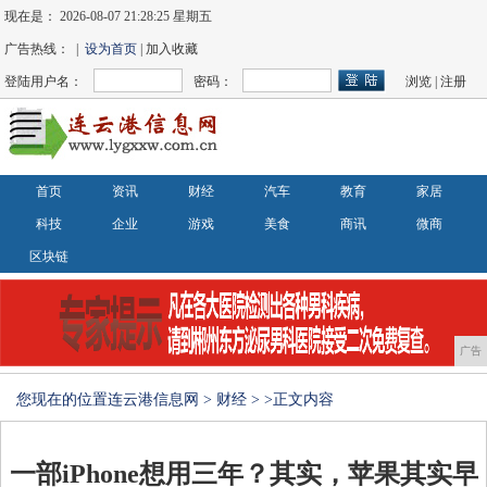
现在是：
2026-08-07 21:28:25 星期五
广告热线： |
设为首页
| 加入收藏
登陆用户名：
密码：
浏览
|
注册
首页
资讯
财经
汽车
教育
家居
科技
企业
游戏
美食
商讯
微商
区块链
广告
您现在的位置
连云港信息网
>
财经
> >正文内容
一部iPhone想用三年？其实，苹果其实早