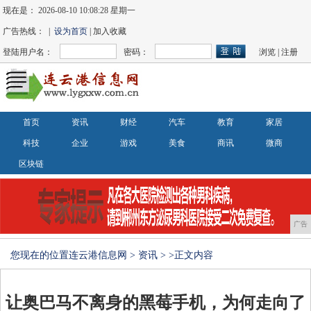
现在是：
2026-08-10 10:08:28 星期一
广告热线： |
设为首页
| 加入收藏
登陆用户名：
密码：
浏览
|
注册
首页
资讯
财经
汽车
教育
家居
科技
企业
游戏
美食
商讯
微商
区块链
广告
您现在的位置
连云港信息网
>
资讯
> >正文内容
让奥巴马不离身的黑莓手机，为何走向了