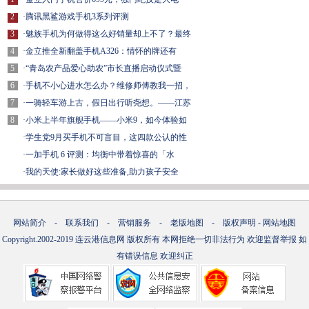
2
·
腾讯黑鲨游戏手机3系列评测
3
·
魅族手机为何做得这么好销量却上不了？最终
4
·
金立推全新翻盖手机A326：情怀的牌还有
5
·
“青岛农产品爱心助农”市长直播启动仪式暨
6
·
手机不小心进水怎么办？维修师傅教我一招，
7
·
一骑轻车游上古，假日出行听尧想。——江苏
8
·
小米上半年旗舰手机——小米9，如今体验如
·
学生党9月买手机不可盲目，这四款公认的性
·
一加手机 6 评测：均衡中带着惊喜的「水
·
我的天使:家长做好这些准备,助力孩子安全
网站简介
-
联系我们
-
营销服务
-
老版地图
-
版权声明
-
网站地图
Copyright.2002-2019
连云港信息网
版权所有 本网拒绝一切非法行为 欢迎监督举报 如
有错误信息 欢迎纠正