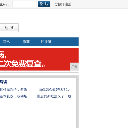
密码：
浏览
|
注册
商讯
微商
区块链
广告
阅读
这样做丸子，鲜嫩
面条怎么做好吃？10
基本礼仪，各种场
豆皮的新吃法火了，放