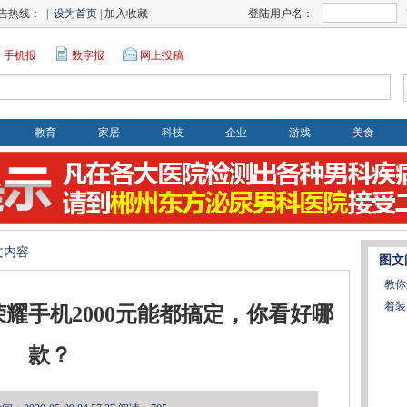
告热线： |
设为首页
| 加入收藏
登陆用户名：
手机报
数字报
网上投稿
教育
家居
科技
企业
游戏
美食
文内容
图文
教你
着装
耀手机2000元能都搞定，你看好哪
款？