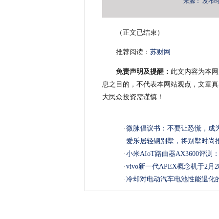
来源：
发布时间：
（正文已结束）
推荐阅读：
苏财网
免责声明及提醒：
此文内容为本网
息之目的，不代表本网站观点，文章真
大民众投资需谨慎！
·
微脉倡议书：不要让恐慌，成
·
爱乐居轻钢别墅，将别墅时尚
·
小米AIoT路由器AX3600评
·
vivo新一代APEX概念机于2
·
冷却对电动汽车电池性能退化