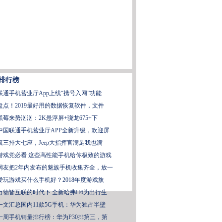
排行榜
联通手机营业厅App上线“携号入网”功能
盘点！2019最好用的数据恢复软件，文件
黑莓来势汹汹：2K悬浮屏+骁龙675+下
中国联通手机营业厅APP全新升级，欢迎屏
真三排大七座，Jeep大指挥官满足我也满
游戏党必看 这些高性能手机给你极致的游戏
网友把2年内发布的魅族手机收集齐全，放一
爱玩游戏买什么手机好？2018年度游戏旗
万物皆互联的时代下 全新哈弗H6为出行生
一文汇总国内11款5G手机：华为独占半壁
一周手机销量排行榜：华为P30排第三，第