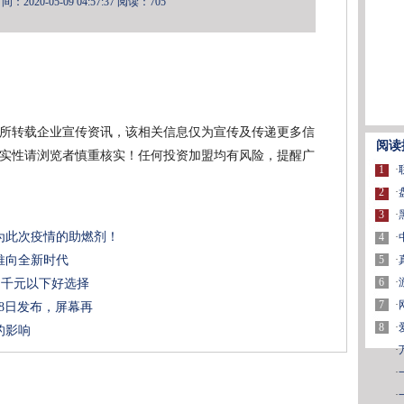
2020-05-09 04:57:37
阅读：705
所转载企业宣传资讯，该相关信息仅为宣传及传递更多信
阅读
实性请浏览者慎重核实！任何投资加盟均有风险，提醒广
1
·
2
·
3
·
为此次疫情的助燃剂！
4
·
5
·
推向全新时代
6
·
测：千元以下好选择
7
·
月28日发布，屏幕再
8
·
的影响
·
·
·