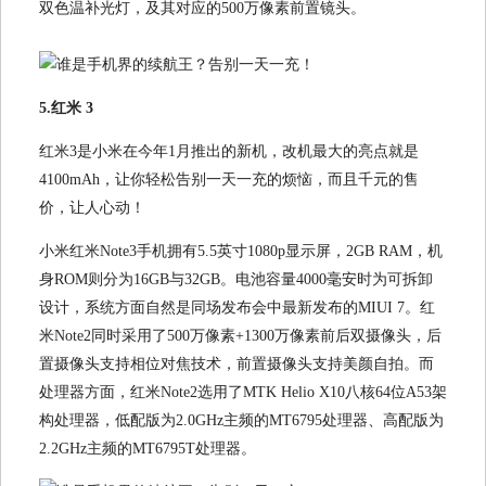
双色温补光灯，及其对应的500万像素前置镜头。
5.红米 3
红米3是小米在今年1月推出的新机，改机最大的亮点就是
4100mAh，让你轻松告别一天一充的烦恼，而且千元的售
价，让人心动！
小米红米Note3手机拥有5.5英寸1080p显示屏，2GB RAM，机
身ROM则分为16GB与32GB。电池容量4000毫安时为可拆卸
设计，系统方面自然是同场发布会中最新发布的MIUI 7。红
米Note2同时采用了500万像素+1300万像素前后双摄像头，后
置摄像头支持相位对焦技术，前置摄像头支持美颜自拍。而
处理器方面，红米Note2选用了MTK Helio X10八核64位A53架
构处理器，低配版为2.0GHz主频的MT6795处理器、高配版为
2.2GHz主频的MT6795T处理器。