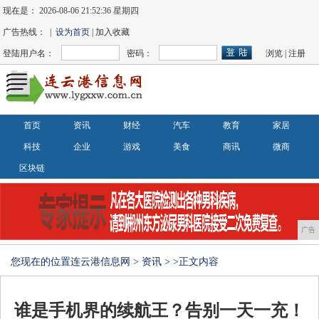
现在是：
2026-08-06 21:52:37 星期四
广告热线： |
设为首页
| 加入收藏
登陆用户名：
密码：
浏览
|
注册
首页
资讯
财经
汽车
教育
家居
科技
企业
游戏
美食
商讯
微商
区块链
广告
您现在的位置
连云港信息网
>
资讯
> >正文内容
谁是手机界的续航王？告别一天一充！