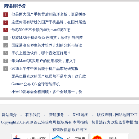
阅读排行榜
1
·
他是两大国产手机背后的隐形老板，更是拼多
2
·
这些你没有听过的国产手机品牌，在国外居然
3
·
号称500天不卡顿的华为mate9现在怎
4
·
魅族MX6手机金银双色图赏：颜值担当的梦
5
·
国际港澳台侨生英才培养计划的分析与解读
6
·
手机上播放软件，哪个音效更好用？
7
·
华为Mate9真实用户的使用感受，想入手
8
·
2016上半年中国智能手机产品市场研究报
·
歪果仁最喜欢的国产机居然不是华为！这几款
·
Gartner 公布 Q3 全球智能手机
·
小米10发布会全程回顾：多个全球第一，价
网站简介
-
联系我们
-
营销服务
-
XML地图
-
版权声明
-
网站地图
TXT
Copyright.2002-2019
连云港信息网
版权所有 本网拒绝一切非法行为 欢迎监督举报 如
有错误信息 欢迎纠正