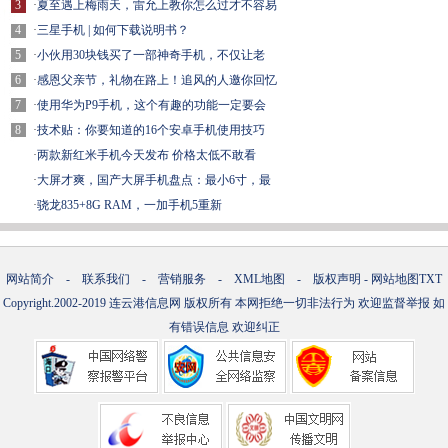
3
·
夏至遇上梅雨天，雷允上教你怎么过才不容易
4
·
三星手机 | 如何下载说明书？
5
·
小伙用30块钱买了一部神奇手机，不仅让老
6
·
感恩父亲节，礼物在路上！追风的人邀你回忆
7
·
使用华为P9手机，这个有趣的功能一定要会
8
·
技术贴：你要知道的16个安卓手机使用技巧
·
两款新红米手机今天发布 价格太低不敢看
·
大屏才爽，国产大屏手机盘点：最小6寸，最
·
骁龙835+8G RAM，一加手机5重新
网站简介
-
联系我们
-
营销服务
-
XML地图
-
版权声明
-
网站地图
TXT
Copyright.2002-2019
连云港信息网
版权所有 本网拒绝一切非法行为 欢迎监督举报 如
有错误信息 欢迎纠正