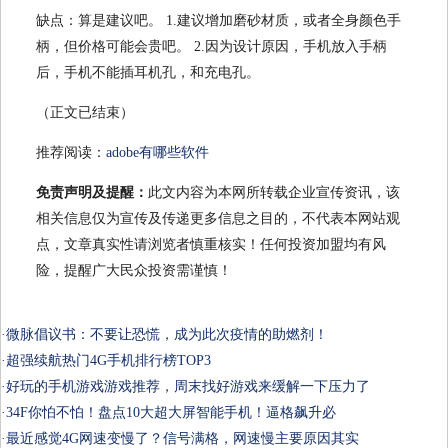
缺点：算是建议吧。 1.建议增加磨砂材质，或者全身颜色手
柄，但价格可能会贵吧。 2.因为设计原因，手机放入手柄
后，手机不能插耳机孔，和充电孔。
（正文已结束）
推荐阅读：
adobe有哪些软件
免责声明及提醒：
此文内容为本网所转载企业宣传资讯，该
相关信息仅为宣传及传递更多信息之目的，不代表本网站观
点，文章真实性请浏览者慎重核实！任何投资加盟均有风
险，提醒广大民众投资需谨慎！
·
微脉倡议书：不要让恐慌，成为此次疫情的助燃剂！
·
超强续航热门4G手机排行榜TOP3
·
好玩的手机游戏游戏推荐，周末找好游戏来缓解一下压力了
·
34F你怕不怕！盘点10大超大屏智能手机！逼格飙升必
·
最近感觉4G网速变慢了？信号满格，网速慢主要原因其实