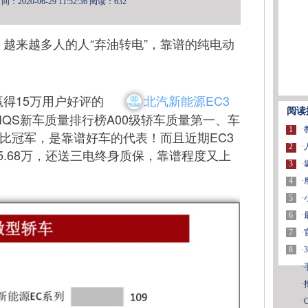
2020-06-29 11:52:36
阅读：632
越来越多人的人“弃油转电”，靠谱的纯电动
得15万用户好评的
北汽新能源EC3
阅读
年IQS新车质量排行榜A00级轿车质量第一、车
1
·
量比冠军，是靠谱好车的代表！而且近期EC3
2
·
.68万，还送三电终身质保，靠谱程度又上
3
·
4
·
5
·
6
·
7
·
8
·
·
·
·