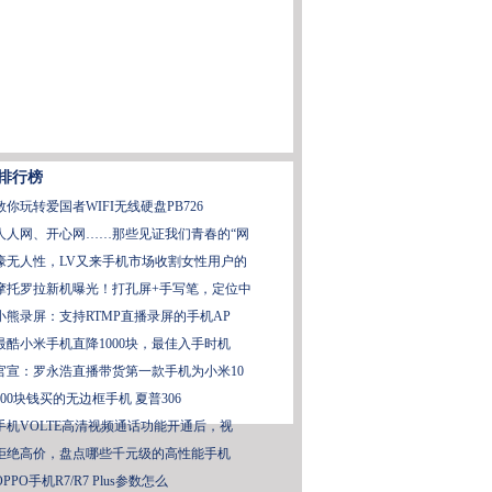
排行榜
教你玩转爱国者WIFI无线硬盘PB726
人人网、开心网……那些见证我们青春的“网
壕无人性，LV又来手机市场收割女性用户的
摩托罗拉新机曝光！打孔屏+手写笔，定位中
小熊录屏：支持RTMP直播录屏的手机AP
最酷小米手机直降1000块，最佳入手时机
官宣：罗永浩直播带货第一款手机为小米10
300块钱买的无边框手机 夏普306
手机VOLTE高清视频通话功能开通后，视
拒绝高价，盘点哪些千元级的高性能手机
OPPO手机R7/R7 Plus参数怎么