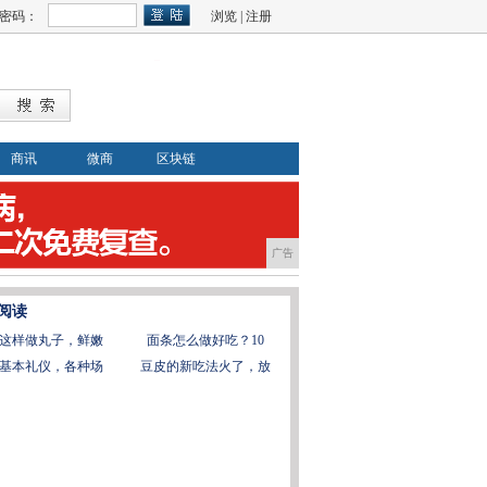
密码：
浏览
|
注册
商讯
微商
区块链
广告
阅读
这样做丸子，鲜嫩
面条怎么做好吃？10
基本礼仪，各种场
豆皮的新吃法火了，放