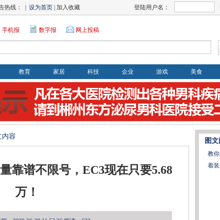
告热线： |
设为首页
| 加入收藏
登陆用户名：
手机报
数字报
网上投稿
教育
家居
科技
企业
游戏
美食
文内容
图文
教你
着装
靠谱不限号，EC3现在只要5.68
万！