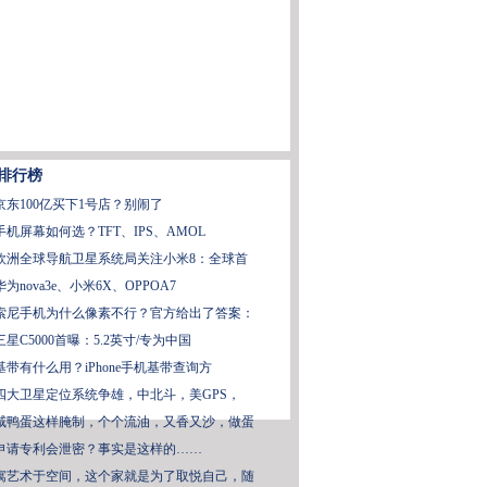
排行榜
京东100亿买下1号店？别闹了
手机屏幕如何选？TFT、IPS、AMOL
欧洲全球导航卫星系统局关注小米8：全球首
华为nova3e、小米6X、OPPOA7
索尼手机为什么像素不行？官方给出了答案：
三星C5000首曝：5.2英寸/专为中国
基带有什么用？iPhone手机基带查询方
四大卫星定位系统争雄，中北斗，美GPS，
咸鸭蛋这样腌制，个个流油，又香又沙，做蛋
申请专利会泄密？事实是这样的……
寓艺术于空间，这个家就是为了取悦自己，随