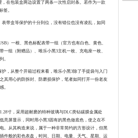
理，在包装盒两边设置了两条一次性启封条。若作为一款
标签。
、表带盒等保护的十分到位，没有错位也没有凌乱，如同
o USB）一根、黑色标配表带一组（官方也有白色、黄色、
带一组（附赠品）、唯乐小黑3主机一枚、充电座一枚、
列。
保护，从整个开箱过程来看，唯乐小黑3除了手提袋与入门
之其用心的防拆封、防磨损保护，笔者如同打开一份老友
感。
率、1.28寸，采用超耐磨的特种玻璃与DLC类钻碳膜金属处
低亮屏显示，同时用小黑3固有的黑色做底色，使之在不
电。从其构造来说，属于一种非常简约的方形设计，但黑
插件般的彩色表盘，时间、日期、电量、天气、星期、运