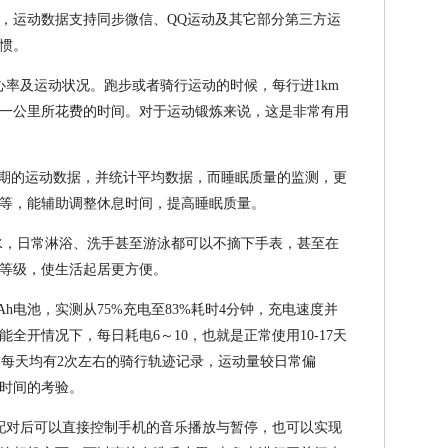
，运动数据支持同步微信、QQ运动及其它部分第三方运
惯。
心率及运动状况。跑步或者骑行运动的时候，每行进1km
一公里所花费的时间。对于运动锻炼来说，这是非常有用
近期的运动数据，并统计平均数据，而睡眠质量的监测，更
等，能辅助调整休息时间，提高睡眠质量。
防水，日常淋浴、洗手甚至游泳都可以不摘下手表，甚至在
等级，使生活起居更方便。
mAh电池，实测从75%充电至83%耗时4分钟，充电速度并
全开情况下，每日耗电6～10，也就是正常使用10-17天
，每天均有2次左右的骑行轨迹记录，运动量较日常偏
长时间的考验。
配对后可以直接控制手机的音乐播放与暂停，也可以实现