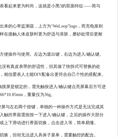
表看起来更为时尚，这就是小黑3的双面特征——简与
的心率监测器，上方为“WeLoop”logo，而充电座则
样在接触人体皮肤时更为舒适与亲肤，磨砂处理后更耐
方便操作与使用。左边为退出键，右边为进入/确认键。
也没有真皮表带的舒适性，但其做了快拆式可替换的处
带，相信爱表人士能DIY配备出更符合自己个性的搭配来。
触摸屏是锁定的，需先触按进入/确认键点亮屏幕后方可进
6*10.85mm，重量仅为36g。
触控屏与左右两个按键，单独的一种操作方式是无法完成其
入触控界面需按按一下进入/确认键，之后的操作大部分
或上下滑动进行界面切换，点击进入等，简单易懂。
切换，但却无法进入具体子菜单，需要触控的配合。