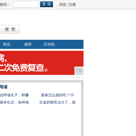
密码：
浏览
|
注册
商讯
微商
区块链
广告
阅读
这样做丸子，鲜嫩
面条怎么做好吃？10
基本礼仪，各种场
豆皮的新吃法火了，放