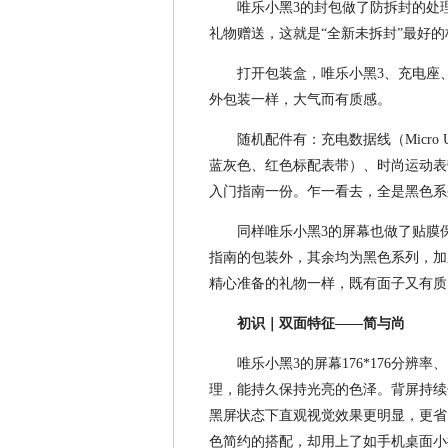
唯乐小黑3的封包做了防拆封的处
礼物赠送，这就是“全新未拆封”最好的
打开包装盒，唯乐小黑3、充电座
外包装一样，大气而有质感。
随机配件有：充电数据线（Micr
蓝灰色、红色标配表带）、时尚运动表
入门指南一份。乍一看去，全是黑色系
同样唯乐小黑3的屏幕也做了贴膜
指南的包装外，其余均为黑色系列，加
精心准备的礼物一样，既有面子又有质
初识｜双面特征——简与尚
唯乐小黑3的屏幕176*176分辨
理，能持久保持光亮的色泽。背屏持续
黑屏状态下直观视觉效果更明显，更省
色简约的搭配，却用上了如手机桌面小