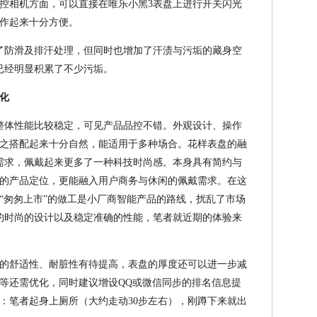
控相机方面，可以直接在唯乐小黑3表盘上进行开关闪光
作起来十分方便。
了防滑及排汗处理，但同时也增加了汗渍与污垢的藏身空
已经明显积累了不少污垢。
化
整体性能比较稳定，可见产品品控不错。外观设计、操作
之搭配起来十分自然，能适用于多种场合。花样表盘的融
需求，佩戴起来更多了一种科技时尚感。本身具有简约与
的产品定位，更能融入用户商务与休闲的佩戴需求。在这
“匆匆上市”的做工是小厂商智能产品的路线，扰乱了市场
约时尚的设计以及稳定准确的性能，笔者就近期的体验来
的舒适性、耐脏性有待提高，表盘的厚度还可以进一步减
等还需优化，同时建议增设QQ或微信同步的排名信息提
：笔者起身上厕所（大约走动30步左右），刚蹲下来就出