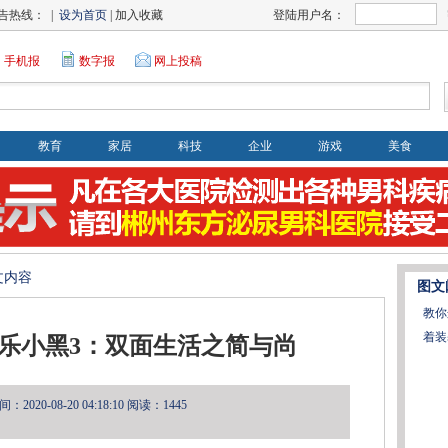
告热线： |
设为首页
| 加入收藏
登陆用户名：
手机报
数字报
网上投稿
教育
家居
科技
企业
游戏
美食
文内容
图文
教你
着装
唯乐小黑3：双面生活之简与尚
2020-08-20 04:18:10
阅读：1445