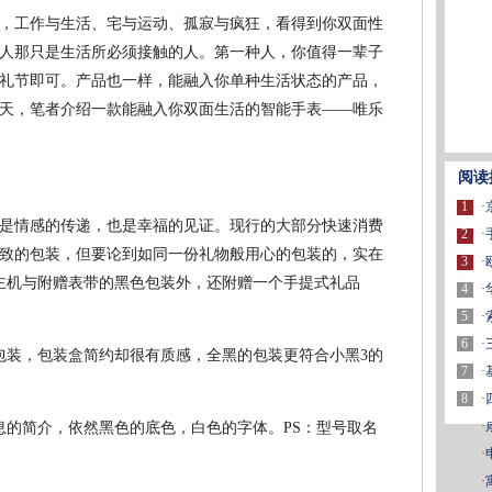
，工作与生活、宅与运动、孤寂与疯狂，看得到你双面性
人那只是生活所必须接触的人。第一种人，你值得一辈子
礼节即可。产品也一样，能融入你单种生活状态的产品，
天，笔者介绍一款能融入你双面生活的智能手表——唯乐
阅读
1
·
是情感的传递，也是幸福的见证。现行的大部分快速消费
2
·
致的包装，但要论到如同一份礼物般用心的包装的，实在
3
·
主机与附赠表带的黑色包装外，还附赠一个手提式礼品
4
·
5
·
6
·
包装，包装盒简约却很有质感，全黑的包装更符合小黑3的
7
·
8
·
·
息的简介，依然黑色的底色，白色的字体。PS：型号取名
·
·