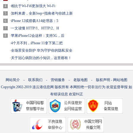
4
·
相比于Wi-Fi6更加强大 Wi-Fi
5
·
加料来袭，全新Jeep+指南者与你踏上新
6
·
iPhone 12或搭载A14处理器：5
7
·
一文读懂 HTTP/1、HTTP/2、H
8
·
苹果iPhone12会这样：支持5G，后
·
4个月不到，iPhone 11拿下第二把
·
全场景安全防护 华为守护你的隐私安全
·
关于冠心病防治的小知识，这里都有！
网站简介
-
联系我们
-
营销服务
-
老版地图
-
版权声明
-
网站地图
Copyright.2002-2019
连云港信息网
版权所有 本网拒绝一切非法行为 欢迎监督举报 如
有错误信息 欢迎纠正