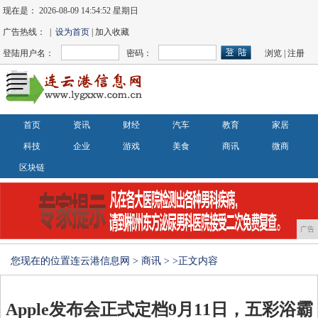
现在是：
2026-08-09 14:54:52 星期日
广告热线： |
设为首页
| 加入收藏
登陆用户名：
密码：
浏览
|
注册
首页
资讯
财经
汽车
教育
家居
科技
企业
游戏
美食
商讯
微商
区块链
广告
您现在的位置
连云港信息网
>
商讯
> >正文内容
Apple发布会正式定档9月11日，五彩浴霸