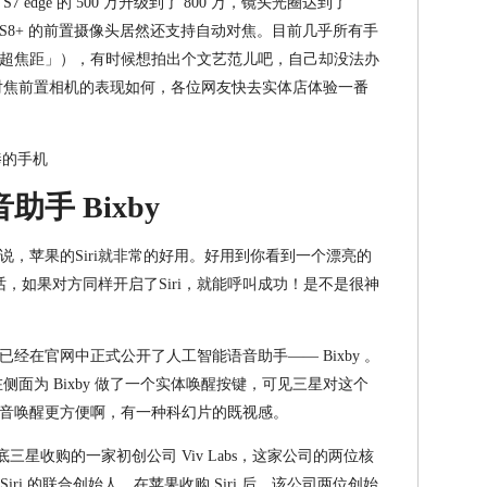
从 S7 edge 的 500 万升级到了 800 万，镜头光圈达到了
 S8 / S8+ 的前置摄像头居然还支持自动对焦。目前几乎所有手
超焦距」），有时候想拍出个文艺范儿吧，自己却没法办
 这个自动对焦前置相机的表现如何，各位网友快去实体店体验一番
音助手
Bixby
，苹果的Siri就非常的好用。好用到你看到一个漂亮的
话，如果对方同样开启了Siri，就能呼叫成功！是不是很神
前，三星就已经在官网中正式公开了人工智能语音助手—— Bixby 。
甚至专门在侧面为 Bixby 做了一个实体唤醒按键，可见三星对这个
音唤醒更方便啊，有一种科幻片的既视感。
底三星收购的一家初创公司 Viv Labs，这家公司的两位核
eyer 是 Siri 的联合创始人，在苹果收购 Siri 后，该公司两位创始