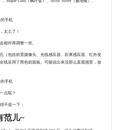
、Maple Gold（枫叶金）、Arctic Silver（极地银）、
，太土了！
会相对再调整一些。
孔（包括前置摄像头、光线感应器、距离感应器、红外发
S8+ 直接全线采用了黑色前面板。可能说出来没那么直观感受，放
一点呢？
不得不提一下：
有范儿~