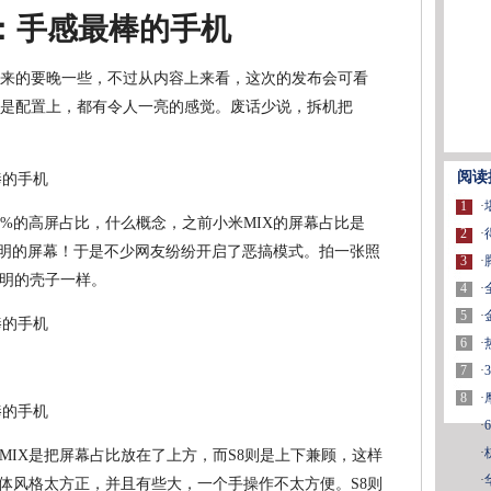
：手感最棒的手机
间来的要晚一些，不过从内容上来看，这次的发布会可看
还是配置上，都有令人一亮的感觉。废话少说，拆机把
阅读
1
·
3%的高屏占比，什么概念，之前小米MIX的屏幕占比是
2
·
透明的屏幕！于是不少网友纷纷开启了恶搞模式。拍一张照
3
·
明的壳子一样。
4
·
5
·
6
·
7
·
8
·
·
·
，MIX是把屏幕占比放在了上方，而S8则是上下兼顾，这样
·
整体风格太方正，并且有些大，一个手操作不太方便。S8则