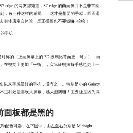
edge 的网友都知道，S7 edge 的曲面屏并不是非常圆
一刻，有一种这样的感觉——这才是想要的手感，圆圆滑
去实体店亲自体验，反正摸摸也不要钱嘛~哈哈！
3D 玻璃不是对称的（正面屏幕上的 3D 玻璃比背面更「弯」），而
全对称的设计，在视觉上更加「平衡」，实际证明握持手感也更上一
以来手感最好的手机，没有之一。特别是小的 Galaxy
（不过我还是喜欢大屏幕，越大越爽嘛！主要还是因为高
前面板都是黑的
提供了五种配色可选，在下图中，由左至右分别是 Midnight