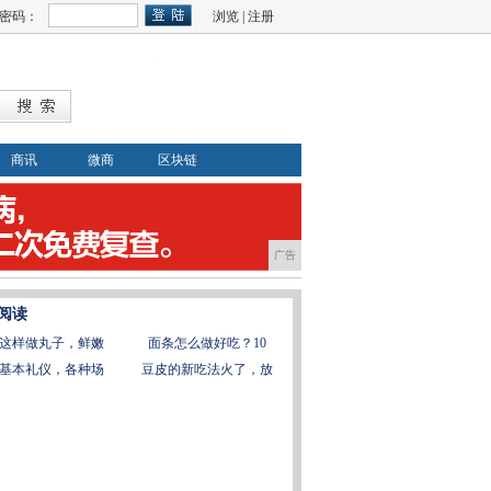
密码：
浏览
|
注册
商讯
微商
区块链
广告
阅读
这样做丸子，鲜嫩
面条怎么做好吃？10
基本礼仪，各种场
豆皮的新吃法火了，放