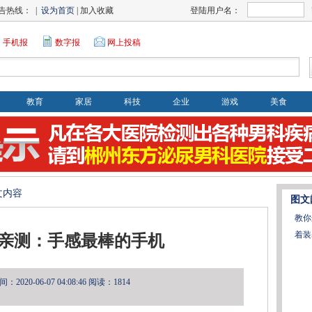
告热线： |
设为首页
| 加入收藏
登陆用户名：
手机报
数字报
网上投稿
教育
家居
科技
企业
游戏
美食
文内容
图文
教你
着装
手亲测：手感最棒的手机
2020-06-07 04:08:46
阅读：1814