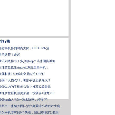
排行榜
堪称手机界的时尚大师，OPPO R9s清
得闲饮茶！走起
腾讯到底推出了多少款app？几张图告诉你
全球首款原生Android系统卫星手机：
金属材质2.5D弧度全局闪拍 OPPO
热榜！天猫双11，哪部手机卖的最火？
3000以内的手机怎么选？推荐12款最具
摩托罗拉新机强势来袭：水滴屏+骁龙710
6000mAh大电池+防水防摔，超强“坦
杭州市一张菊芳团队治疗鼻翼缩小术后产生病
华为手机才有的6个功能，别让黑科技功能浪