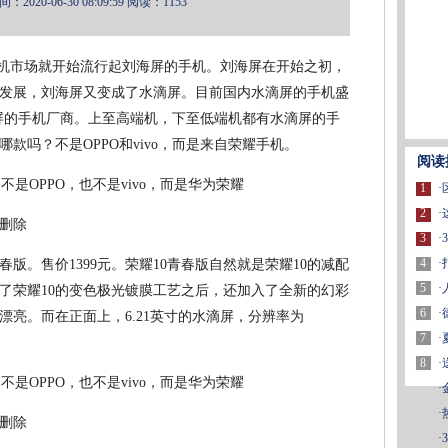
2020-06-30 08:09:59
阅读：1153
内的手机市场就开始流行起刘海屏的手机。刘海屏在开始之初，
发展，刘海屏又变成了水滴屏。目前国内水滴屏的手机盛
水滴屏的手机厂商。上至高端机，下至低端机都有水滴屏的手
款吗？不是OPPO和vivo，而是来自荣耀手机。
阅读
1
·
2
·
删除
3
·
4
·
春版。售价1399元。荣耀10青春版自然就是荣耀10的减配
5
·
续了荣耀10的变色极光镀膜工艺之后，还加入了全新的幻彩
6
·
亮。而在正面上，6.21英寸的水滴屏，分辨率为
7
·
8
·
·
·
删除
·