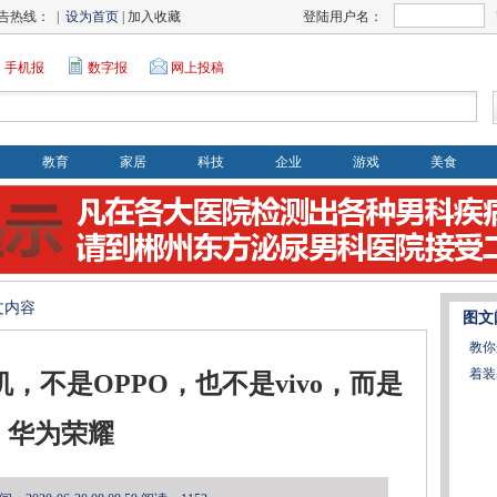
告热线： |
设为首页
| 加入收藏
登陆用户名：
手机报
数字报
网上投稿
教育
家居
科技
企业
游戏
美食
文内容
图文
教你
着装
，不是OPPO，也不是vivo，而是
华为荣耀