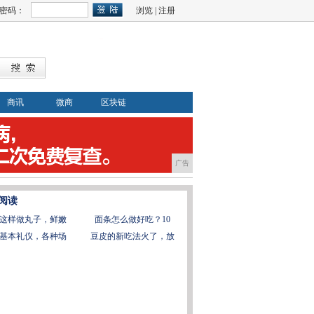
密码：
浏览
|
注册
商讯
微商
区块链
广告
阅读
这样做丸子，鲜嫩
面条怎么做好吃？10
基本礼仪，各种场
豆皮的新吃法火了，放