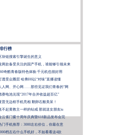
排行榜
区块链搜索引擎诞生的意义
这两款备受关注的国产手机，谁能够引领未来
360奇酷青春版特色体验:千元机也很好用
打透受众圈层 哈弗H6以“对味”直播读懂
人人网、开心网……那些见证我们青春的“网
德赛电池兑现“2017年合并收益超百亿”
夏普无边框手机亮相 鹅卵石般美呆！
送不起黄教主一样的钻戒 那就送女朋友iu
金云雀门窗十周年庆典暨618新品发布会完
热门手机推荐：3000左右价位，你最在意
3000档左右什么手机好，不如看看这4款