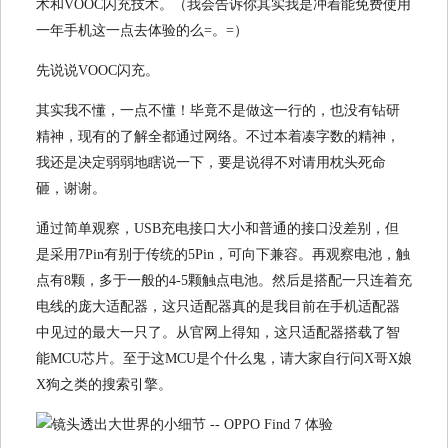
术和VOOC闪充技术。（我会告诉你其实我是冲着能免费使用
一年手机这一点去体验的么=。=）
先说说VOOC闪充。
其实我不懂，一点不懂！毕竟不是做这一行的，也没有钻研
精神，现有的了解全都通过网络。不过本着凑字数的精神，
我还是决定弱弱地瞎说一下，要是说得不对请用枕头死命
砸，谢谢。
通过简单观察，USB充电接口大小和普通的接口没差别，但
是采用7Pin有别于传统的5Pin，可向下兼容。再观察电池，触
点有8颗，多于一般的4-5颗触点电池。然后是搭配一只连着充
电线的庞大适配器，这只适配器真的是我目前在手机适配器
中见过的最大一只了。从官网上得知，这只适配器搭载了智
能MCU芯片。至于这MCU是个什么鬼，请大家自行问X哥X娘
X狗之类的搜索引擎。