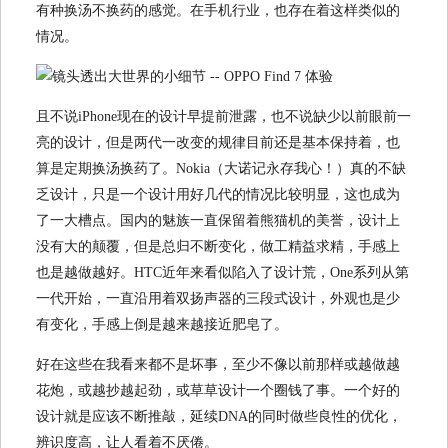
有种换汤不换药的感觉。在手机行业，也存在着这样类似的
情况。
且不说iPhone现在的设计早提前泄露，也不说缺少以前眼前一
亮的设计，但是两代一改变的规律目前还是基本保持着，也
算是定期换汤换药了。Nokia（大诺记永存我心！）真的不缺
乏设计，只是一个设计用好几代的情况比较明显，这也成为
了一大槽点。国内的魅族一直保留着熊猫机的美誉，设计上
没有大的颠覆，但是总归不断变化，做工精益求精，手感上
也是越做越好。HTC近年来看似陷入了设计荒，One系列从第
一代开始，一直沿用着双扬声器的三段式设计，外观也是少
有变化，手感上倒是越来越接近肥皂了。
好在这些在我看来都不是坏事，至少不像以前那样或越做越
花炮，或越抄越起劲，或草草设计一个圈钱了事。一个好的
设计就是应该不断推敲，延续DNA的同时做些良性的优化，
辨识度高，让人看着不厌倦。