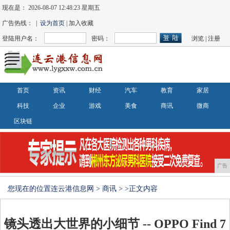
现在是：
2026-08-07 12:48:23 星期五
广告热线： |
设为首页
| 加入收藏
登陆用户名：
密码：
浏览
|
注册
首页
资讯
财经
汽车
教育
家居
科技
企业
游戏
美食
商讯
微商
区块链
广告
您现在的位置
连云港信息网
>
商讯
> >正文内容
镜头透出大世界的小细节 -- OPPO Find 7