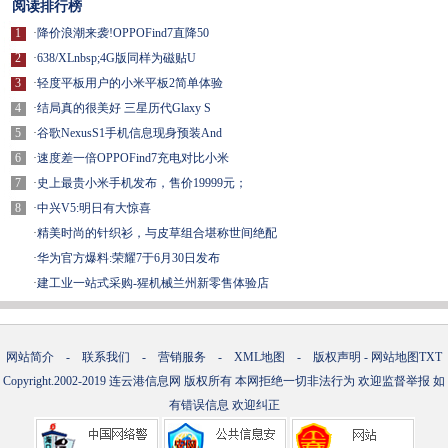
阅读排行榜
1
·
降价浪潮来袭!OPPOFind7直降50
2
·
638/XLnbsp;4G版同样为磁贴U
3
·
轻度平板用户的小米平板2简单体验
4
·
结局真的很美好 三星历代Glaxy S
5
·
谷歌NexusS1手机信息现身预装And
6
·
速度差一倍OPPOFind7充电对比小米
7
·
史上最贵小米手机发布，售价19999元；
8
·
中兴V5:明日有大惊喜
·
精美时尚的针织衫，与皮草组合堪称世间绝配
·
华为官方爆料:荣耀7于6月30日发布
·
建工业一站式采购-猩机械兰州新零售体验店
网站简介
-
联系我们
-
营销服务
-
XML地图
-
版权声明
-
网站地图
TXT
Copyright.2002-2019
连云港信息网
版权所有 本网拒绝一切非法行为 欢迎监督举报 如
有错误信息 欢迎纠正