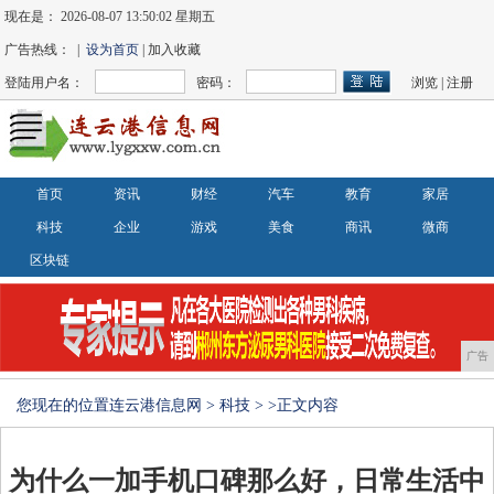
现在是：
2026-08-07 13:50:03 星期五
广告热线： |
设为首页
| 加入收藏
登陆用户名：
密码：
浏览
|
注册
首页
资讯
财经
汽车
教育
家居
科技
企业
游戏
美食
商讯
微商
区块链
广告
您现在的位置
连云港信息网
>
科技
> >正文内容
为什么一加手机口碑那么好，日常生活中