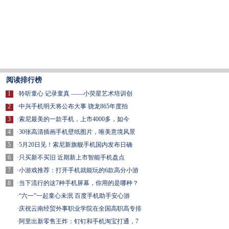
阅读排行榜
1
·
聆听童心 记录童真 ——小荧星艺术培训创
2
·
中兴手机明天将公布大事 骁龙865年度拍
3
·
索尼最美的一款手机，上市4000多，如今
4
·
30张高清插画手机壁纸图片，唯美意境风景
5
·
5月20日见！索尼新旗舰手机国内发布日确
6
·
只买新不买旧 近期新上市智能手机盘点
7
·
小游戏推荐：打开手机就能玩的6款高分小游
8
·
当下流行的这7种手机屏幕，你用的是哪种？
·
“六一”一起童心未泯 百度手机助手安心游
·
庆祝云南经贸外事职业学院在全国高职高专排
·
阿里出新零售王炸：钉钉和手机淘宝打通，7