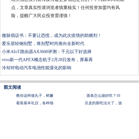
点，文章真实性请浏览者慎重核实！任何投资加盟均有风
险，提醒广大民众投资需谨慎！
·
微脉倡议书：不要让恐慌，成为此次疫情的助燃剂！
·
爱乐居轻钢别墅，将别墅时尚推向全新时代
·
小米AIoT路由器AX3600评测：千元以下好选择
·
vivo新一代APEX概念机于2月28日发布，屏幕再
·
冷却对电动汽车电池性能退化的影响
图文阅读
教你这样做丸子，鲜嫩
面条怎么做好吃？10
着装基本礼仪，各种场
豆皮的新吃法火了，放