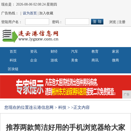
现在是：
2026-08-06 02:08:24 星期四
广告热线： |
设为首页
| 加入收藏
登陆用户名：
密码：
浏览
|
注册
首页
资讯
财经
汽车
教育
家居
科技
企业
游戏
美食
商讯
微商
区块链
广告
您现在的位置
连云港信息网
>
科技
> >正文内容
推荐两款简洁好用的手机浏览器给大家