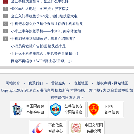
3
·
金立手机质量如何，金立什么手机好
4
·
4000mAh大电池＋AI三摄＋屏下指纹
5
·
金立入门手机售价699元，独门绝技是大电
6
·
手机进水怎么办？这个办法让你的手机原地复
7
·
小米上半年旗舰手机——小米9，如今体验如
8
·
手机浏览器到底哪家好，看看介绍就明了
·
小演员房敏慧广告拍摄 镜头感十足
·
为什么手机使用越久，喇叭铃声音量越小？
·
网速不再缩水！WiFi6路由器“升级一步
网站简介
-
联系我们
-
营销服务
-
老版地图
-
版权声明
-
网站地图
Copyright.2002-2019
连云港信息网
版权所有 本网拒绝一切非法行为 欢迎监督举报 如
有错误信息 欢迎纠正