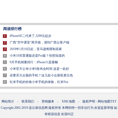
阅读排行榜
1
·
iPhoneSE二代来了,3299元起步
2
·
广西“空中课堂”再升级，请到广西云客户端
3
·
2019年1月16日起，亚马逊将限制卖家
4
·
小米10买普通版还是Pro版？你想知道的
5
·
9月手机销量排行：iPhone11是最畅
6
·
小米官方公布小米9发布会时间 这是一款好
7
·
还要买大众脸的手机？这几款小众新机更出色
8
·
红米手机的价格小米手机的体验，红米Not
网站简介
-
联系我们
-
营销服务
-
XML地图
-
版权声明
-
网站地图
TXT
Copyright.2002-2019
连云港信息网
版权所有 本网拒绝一切非法行为 欢迎监督举报 如
有错误信息 欢迎纠正