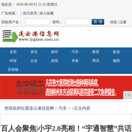
现在是：
2026-08-09 01:21:17 星期日
广告热线： |
设为首页
| 加入收藏
登陆用户名：
密码：
浏览
|
注册
首页
资讯
财经
汽车
教育
家居
科技
企业
游戏
美食
商讯
微商
区块链
广告
您现在的位置
连云港信息网
>
汽车
> >正文内容
百人会聚焦|小宇2.0亮相！“宇通智慧”共话