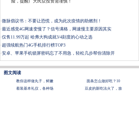
险，提醒广大民众投资需谨慎！
·
微脉倡议书：不要让恐慌，成为此次疫情的助燃剂！
·
最近感觉4G网速变慢了？信号满格，网速慢主要原因其实
·
仅售11.99万起 哈弗大狗成就3/4刻度的心动之选
·
超强续航热门4G手机排行榜TOP3
·
安卓、苹果手机锁屏密码忘了不用急，轻松几步帮你清除开
图文阅读
教你这样做丸子，鲜嫩
面条怎么做好吃？10
着装基本礼仪，各种场
豆皮的新吃法火了，放