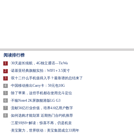
阅读排行榜
1
·
30天超长续航，4G独立通话—TicWa
2
·
诺基亚经典旗舰实拍：WIFI＋3.5英寸
3
·
双十二什么手机值得入手？最靠谱的总结来了
4
·
中国移动推出Carry卡：59元包10G
5
·
除了苹果，这些手机都在使用北斗定位
6
·
不输Note4 2K屏旗舰港版LG G3
7
·
贡献56亿行业价值，培养4.6亿用户数字
8
·
如何选购才能划算 近期热门合约机推荐
·
三星S9|S9+解读：惊喜不再，仍是机皇
·
美宝聚力，世界联动：美宝集团成立33周年