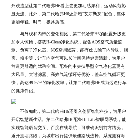
外观造型让第二代哈弗H6看上去更加动感犀利，运动风范彰
显无遗。此外，第二代哈弗H6还新增“艾尔斯灰”配色，整体
更加年轻、时尚，极具质感。
与外观和内饰的变化相比，第二代哈弗H6的配置升级更
加令人惊艳，搭载H-Clean净化系统，配备AQS空气质量监
测、负离子净化器、N95空调滤芯，能有效去除车内异味、烟
雾、粉尘等，让车内空气可以长时间保持健康清新，为用户
营造更舒适的驾乘空间。配备的中央扶手型空气净化器更有
大风量、大过滤器、高效气流循环等优势，整车空气循环更
快，高达99.97%的净化效率，让第二代哈弗H6成为远途行车
的健康伴侣。
不仅如此，第二代哈弗H6还引入创新智能科技，为用户
开启智慧新生活。第二代哈弗H6配备Hi-Life智联网系统，能
实现智能语音交互、百度在线导航，可准确识别前方路况，
避开拥堵路段，为城市出行提供最佳路线选择。系统拥有海