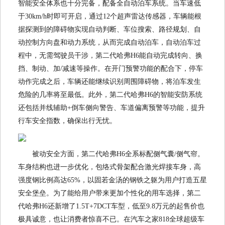
智能安全体系也十分完备，配备全自动泊车系统。当车速低
于30km/h时即可开启，通过12个超声雷达传感器，车辆能根
据探测到的障碍物实现自动判断、车位搜索、路径规划、自
动控制方向盘和动力系统，从而完成自动泊车，自动泊车过
程中，无需驾驶员干涉，第二代哈弗H6能自动完成转向、换
挡、制动、加/减速等操作。在开门预警功能的配合下，停车
动作完成之后，车辆还能继续识别周围障碍物，将泊车发生
危险的几率将至最低。此外，第二代哈弗H6的智能安防系统
还包括并线辅助+倒车侧向警告、车道偏离预警等功能，提升
行车安全指数，确保出行无忧。
被动安全方面，第二代哈弗H6全系标配侧气囊/侧气帘。
车身结构也进一步优化，包络式骨架配合激光焊接车身，高
强度钢比例高达65%，以固若金汤的钢铁之躯为用户打造五星
安全堡垒。为了能给用户带来更加个性化的用车选择，第二
代哈弗H6还新增了1.5T+7DCT车型，低至9.8万元的起售价也
极具诚意，也让消费者惊喜不已。在汽车之家818全球超级车