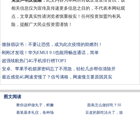
免责声明及提醒：
此文内容为本网所转载企业宣传资讯，该
相关信息仅为宣传及传递更多信息之目的，不代表本网站观
点，文章真实性请浏览者慎重核实！任何投资加盟均有风
险，提醒广大民众投资需谨慎！
·
微脉倡议书：不要让恐慌，成为此次疫情的助燃剂！
·
刚刚才发现！华为EMUI 9.1也能用畅连通话，简单
·
超强续航热门4G手机排行榜TOP3
·
安卓、苹果手机锁屏密码忘了不用急，轻松几步帮你清除开
·
最近感觉4G网速变慢了？信号满格，网速慢主要原因其实
图文阅读
教你这样做丸子，鲜嫩
面条怎么做好吃？10
着装基本礼仪，各种场
豆皮的新吃法火了，放