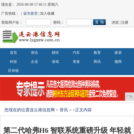
现在是：
2026-08-08 17:46:11 星期六
广告热线： |
设为首页
| 加入收藏
登陆用户名：
密码：
浏览
|
注册
首页
资讯
财经
汽车
教育
家居
科技
企业
游戏
美食
商讯
微商
区块链
广告
您现在的位置
连云港信息网
>
资讯
> >正文内容
第二代哈弗H6 智联系统重磅升级 年轻就