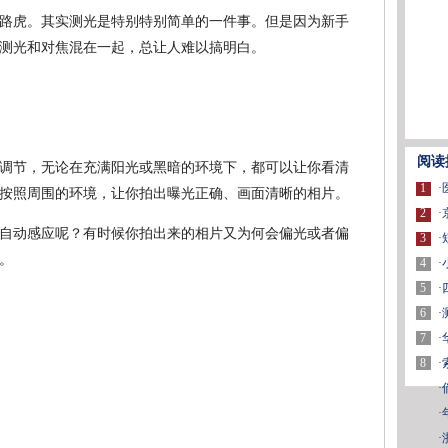
路虎。其实测光是特别特别简单的一件事。但是因为新手
测光和对焦混在一起，总让人难以搞明白。
阅读
调节，无论在充满阳光或黑暗的环境下，都可以让你看清
1
·
按照周围的环境，让你拍出曝光正确、画面清晰的相片。
2
·
自动感应呢？有时候你拍出来的相片又为何会偏光或者偏
3
·
。
4
·
5
·
6
·
7
·
8
·
·
·
·