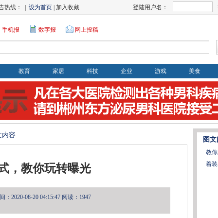
告热线： |
设为首页
| 加入收藏
登陆用户名：
手机报
数字报
网上投稿
教育
家居
科技
企业
游戏
美食
文内容
图文
教你
着装
式，教你玩转曝光
2020-08-20 04:15:47
阅读：1947