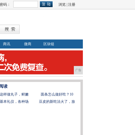
密码：
浏览
|
注册
商讯
微商
区块链
广告
阅读
这样做丸子，鲜嫩
面条怎么做好吃？10
基本礼仪，各种场
豆皮的新吃法火了，放