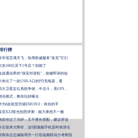
排行榜
医学谣言满天飞，快用权威服务“攻克”它们
京东100亿买下1号店？别闹了
短波通信界的“保安对讲机”，按键即讲的短
小米出了一款USB-A口的PD充电器，看
四大卫星定位系统争雄，中北斗，美GPS，
测光模式，教你玩转曝光
华为6款机型升级EMUI9.0：有你的手
索尼XZ2暗光拍照评测：能力果然不一般
倘若你过了30岁，又不擅长搭配，建议穿这
年后迎来大降价，这6部旗舰手机是时候清仓
浙商杂志总编辑周丹一行莅临顺联动力考察指