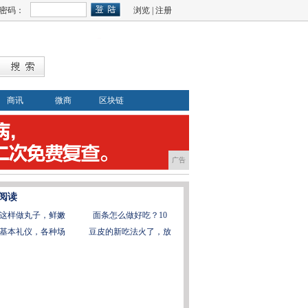
密码：
浏览
|
注册
商讯
微商
区块链
广告
阅读
这样做丸子，鲜嫩
面条怎么做好吃？10
基本礼仪，各种场
豆皮的新吃法火了，放