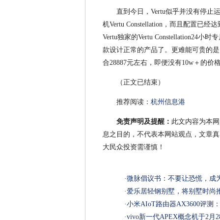
直到今日，Vertu似乎并没有停止
机Vertu Constellation，而且
Vertu独家的Vertu Constellat
款设计正常的产品了。更难能可贵的是，Vert
合28887元左右，即便没有10w＋的
（正文已结束）
推荐阅读：
杭州信息港
免责声明及提醒：
此文内容为本网
息之目的，不代表本网站观点，文章真
大民众投资需谨慎！
·
微脉倡议书：不要让恐慌，成
·
爱乐居轻钢别墅，将别墅时尚
·
小米AIoT路由器AX3600评
·
vivo新一代APEX概念机于2