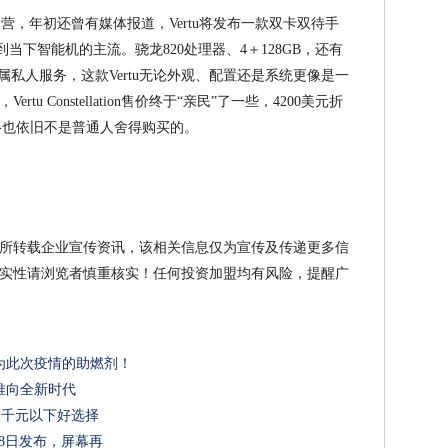
运营，年初还曾有媒体报道，Vertu将发布一款双卡双待手
配置已经达到当下智能机的主流。骁龙820处理器、4＋128GB，还有
ion24小时专属私人服务，这款Vertu无论外观、配置还是系统更像是一
u Constellation售价终于“亲民”了一些，4200美元折
价格也依旧不是普通人舍得购买的。
所转载企业宣传资讯，该相关信息仅为宣传及传递更多信
实性请浏览者慎重核实！任何投资加盟均有风险，提醒广
为此次疫情的助燃剂！
推向全新时代
测：千元以下好选择
月28日发布，屏幕再