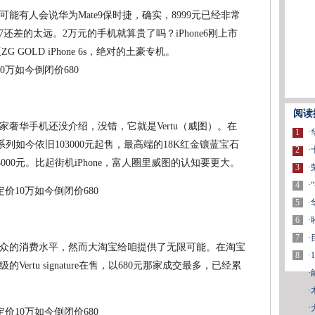
能有人会说华为Mate9保时捷，确实，8999元已经非常
17还差的太远。2万元的手机就算贵了吗？iPhone6刚上市
 GOLD iPhone 6s，绝对的土豪专机。
阅读
奢华手机还没介绍，没错，它就是Vertu（威图）。在
1
·
ure系列如今依旧103000元起售，最高端的18K红金镶蓝宝石
2
·
243000元。比起街机iPhone，富人圈里威图的认知要更大。
3
·
4
·
5
·
6
·
7
·
民众的消费水平，然而大淘宝给咱提供了无限可能。在淘宝
8
·
rtu signature在售，以680元那家成交最多，已经累
·
·
·