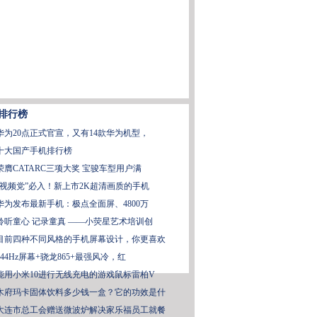
排行榜
华为20点正式官宣，又有14款华为机型，
十大国产手机排行榜
荣膺CATARC三项大奖 宝骏车型用户满
“视频党”必入！新上市2K超清画质的手机
华为发布最新手机：极点全面屏、4800万
聆听童心 记录童真 ——小荧星艺术培训创
目前四种不同风格的手机屏幕设计，你更喜欢
144Hz屏幕+骁龙865+最强风冷，红
能用小米10进行无线充电的游戏鼠标雷柏V
木府玛卡固体饮料多少钱一盒？它的功效是什
大连市总工会赠送微波炉解决家乐福员工就餐