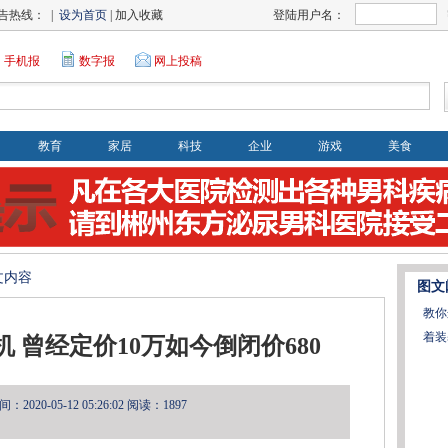
告热线： |
设为首页
| 加入收藏
登陆用户名：
手机报
数字报
网上投稿
教育
家居
科技
企业
游戏
美食
文内容
图文
教你
着装
机 曾经定价10万如今倒闭价680
2020-05-12 05:26:02
阅读：1897