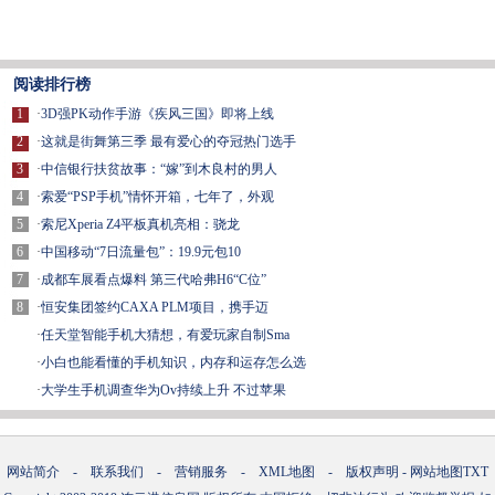
阅读排行榜
1
·
3D强PK动作手游《疾风三国》即将上线
2
·
这就是街舞第三季 最有爱心的夺冠热门选手
3
·
中信银行扶贫故事：“嫁”到木良村的男人
4
·
索爱“PSP手机”情怀开箱，七年了，外观
5
·
索尼Xperia Z4平板真机亮相：骁龙
6
·
中国移动“7日流量包”：19.9元包10
7
·
成都车展看点爆料 第三代哈弗H6“C位”
8
·
恒安集团签约CAXA PLM项目，携手迈
·
任天堂智能手机大猜想，有爱玩家自制Sma
·
小白也能看懂的手机知识，内存和运存怎么选
·
大学生手机调查华为Ov持续上升 不过苹果
网站简介
-
联系我们
-
营销服务
-
XML地图
-
版权声明
-
网站地图
TXT