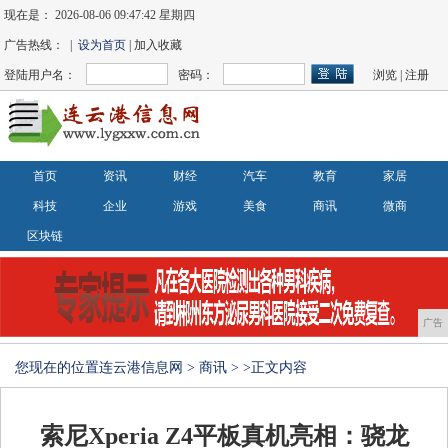
现在是：
2026-08-06 09:47:42 星期四
广告热线： |
设为首页
| 加入收藏
登陆用户名：
密码：
浏览
|
注册
首页
资讯
财经
汽车
教育
家居
科技
企业
游戏
美食
商讯
微商
区块链
广告
您现在的位置
连云港信息网
>
商讯
> >正文内容
索尼Xperia Z4平板真机亮相：骁龙