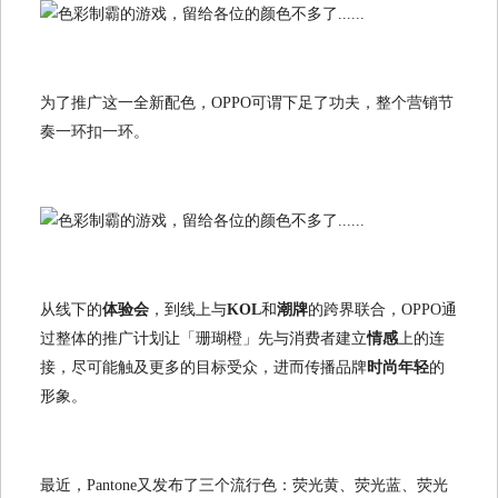
为了推广这一全新配色，OPPO可谓下足了功夫，整个营销节
奏一环扣一环。
从线下的
体验会
，到线上与
KOL
和
潮牌
的跨界联合，OPPO通
过整体的推广计划让「珊瑚橙」先与消费者建立
情感
上的连
接，尽可能触及更多的目标受众，进而传播品牌
时尚年轻
的
形象。
最近，Pantone又发布了三个流行色：荧光黄、荧光蓝、荧光