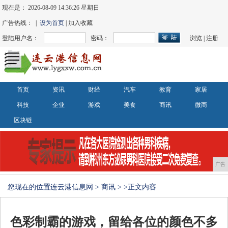
现在是：
2026-08-09 14:36:27 星期日
广告热线： |
设为首页
| 加入收藏
登陆用户名：
密码：
浏览
|
注册
首页
资讯
财经
汽车
教育
家居
科技
企业
游戏
美食
商讯
微商
区块链
广告
您现在的位置
连云港信息网
>
商讯
> >正文内容
色彩制霸的游戏，留给各位的颜色不多