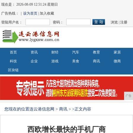
现在是：
2026-08-09 12:51:24 星期日
广告热线： |
设为首页
| 加入收藏
登陆用户名：
密码：
浏览
|
注册
首页
资讯
财经
汽车
教育
家居
科技
企业
游戏
美食
商讯
微商
区块链
广告
您现在的位置
连云港信息网
>
商讯
> >正文内容
西欧增长最快的手机厂商