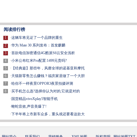
阅读排行榜
1
·
这辆车将见证了一个品牌的重生
2
·
华为 Mate 30 系列发布：首发麒麟
3
·
首款电信加密通信4G酷派S6云安全浅析
4
·
小米公布红米Pro配置:1499元贵吗?
5
·
【经典篇】那些年，风靡全球的诺基亚和摩托
6
·
天猫新零售怎么赚钱？福庆家居做了一个大胆
7
·
给你不一样夜景OPPOR3夜景拍摄评测
8
·
买手机怎么选?选择你认为对的,它就是对的
·
国货精品vivoXplay5智能手机
·
蝰蛇音效,声音美爆了!
·
下半年将上市新车众多，重头戏还要看这款大
网站简介
-
联系我们
-
营销服务
-
XML地图
-
版权声明
-
网站地图
TXT