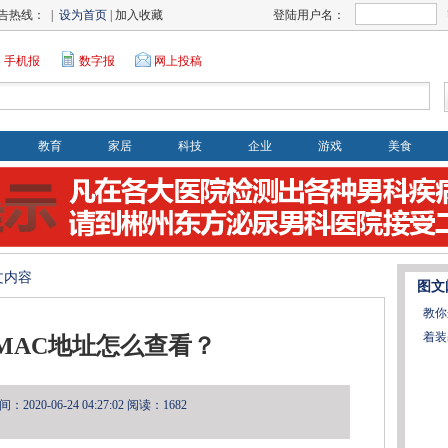
告热线： |
设为首页
| 加入收藏
登陆用户名：
手机报
数字报
网上投稿
教育
家居
科技
企业
游戏
美食
文内容
图文
教你
着装
MAC地址怎么查看？
2020-06-24 04:27:02
阅读：1682