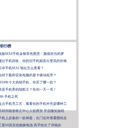
排行榜
魅族MX6手机金银双色图赏：颜值担当的梦
越过手机回收，你的旧手机能卖出更高的价格
安卓手机MAC地址怎么查看？
如何下载和安装电脑的显卡驱动程序？
2018年十大热销手机，你买了哪一款？
谁是手机界的续航王？告别一天一充！
x86 手机之死
盘点手机壳工艺，看看你的手机外壳是哪种工
笑研所隐形矫正中心入驻西安 开启微笑旅程
手机上必备的一款神器，出门在外查看图纸全
三星S6其实也能换电池 高手给出了详细步