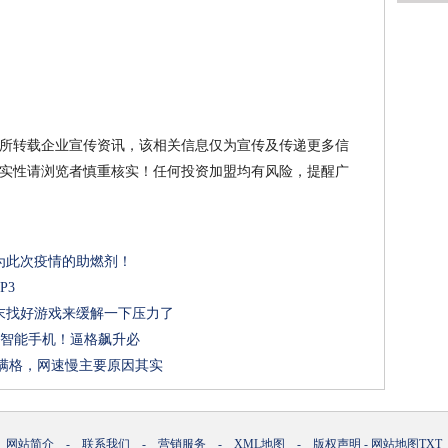
所转载企业宣传资讯，该相关信息仅为宣传及传递更多信
实性请浏览者慎重核实！任何投资加盟均有风险，提醒广
为此次疫情的助燃剂！
P3
末找好游戏来缓解一下压力了
大屏智能手机！逼格飙升必
号满格，网速慢主要原因其实
网站简介
-
联系我们
-
营销服务
-
XML地图
-
版权声明
-
网站地图
TXT