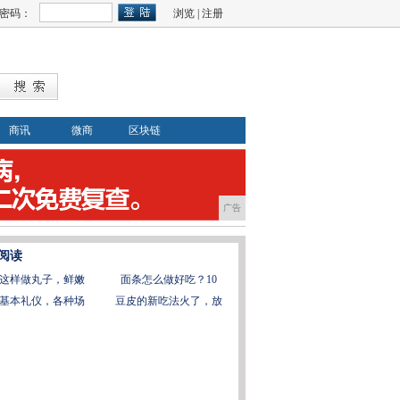
密码：
浏览
|
注册
商讯
微商
区块链
广告
阅读
这样做丸子，鲜嫩
面条怎么做好吃？10
基本礼仪，各种场
豆皮的新吃法火了，放