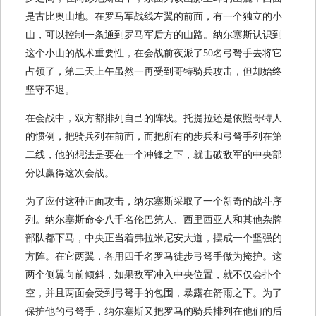
是古比奥山地。在罗马军战线左翼的前面，有一个独立的小
山，可以控制一条通到罗马军后方的山路。纳尔塞斯认识到
这个小山的战术重要性，在会战前夜派了50名弓弩手去将它
占领了，第二天上午虽然一再受到哥特骑兵攻击，但却始终
坚守不退。
在会战中，双方都排列自己的阵线。托提拉还是依照哥特人
的惯例，把骑兵列在前面，而把所有的步兵和弓弩手列在第
二线，他的想法是要在一个冲锋之下，就击破敌军的中央部
分以赢得这次会战。
为了应付这种正面攻击，纳尔塞斯采取了一个新奇的战斗序
列。纳尔塞斯命令八千名伦巴第人、西里西亚人和其他杂牌
部队都下马，中央正当着弗拉米尼安大道，摆成一个坚强的
方阵。在它两翼，各用四千名罗马徒步弓弩手做为掩护。这
两个侧翼向前倾斜，如果敌军冲入中央位置，就不仅会扑个
空，并且两面会受到弓弩手的包围，暴露在箭雨之下。为了
保护他的弓弩手，纳尔塞斯又把罗马的骑兵排列在他们的后