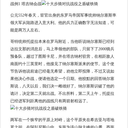
战例1 塔吉纳会战
公元552年春天，宦官出身的东罗马帝国军事统帅纳尔塞斯率
领大军从陆路进入意大利。他的兵力正确数字无法知道，可
能是两万人左右。
哥特统帅托提拉本来在罗马附近，当他听说纳尔塞斯已经到
达拉文那的消息后，马上率领他的部队，只留下了2000骑兵
预备队，越过了图斯卡尼，并在塔吉纳村驻营，在相距敌人
南面约十三英里时，他接见了纳尔塞斯派来的使节。这个使
节告诉他说前途已经毫无希望，劝他立即投降，不过又说如
果他决心作战，便请他选定一个日期。他狡黠的回答纳尔塞
斯说，八天以后，我们决一雌雄好了。纳尔塞斯识破了他的
诡计，决定第二天就出战。不出所料，第二天上午，托提拉
已经进军到距离他的战线只有两箭射程远了。
两军在一个狭窄的平原上对峙，这个平原夹在希吉亚与塔地
罗之间，在阿彭尼斯山中，东面为该山脉主峰的山麓，西面