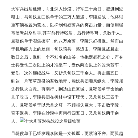
大军兵出居延海，向北深入沙漠，行军三十余日，挺进到浚
稽山，与匈奴且囗侯单于的三万人遭遇，李陵迎战，他将辎
重车辆布置为营地，以抑制匈奴骑兵的突击力量，而使用强
弓硬弩射杀对手,其军前行持戟盾，后行持弓弩，杀数千人。
且鞮侯单于召集援军，约八万余骑，李陵只好撤退。然而由
于机动能力上的差距，匈奴骑兵一路追击。李陵且战且走，
数日之后，退到一个不知名的山谷，他抱定必死之心，严令
士兵受伤三次以上的才准坐车，受伤两次以上的改为驾车，
受伤一次的继续战斗，又斩杀匈奴三千余人。再走四五日，
到达一片苇草茂盛的畜牧地带，匈奴兵团顺风纵火，李陵却
先行纵火自救。再南行，到达山丘区域，且鞮侯单于命他的
儿子攻击，李陵兵团在树林中设下埋伏，又杀匈奴三四千
人。且鞮侯单于以元首之尊，不顾损失巨大，不击败李陵，
誓不退兵。李陵在沙漠中再南行四五日，又杀匈奴两千余
人。
且鞮侯单于已经发现李陵是一支孤军，更紧追不舍。两翼越