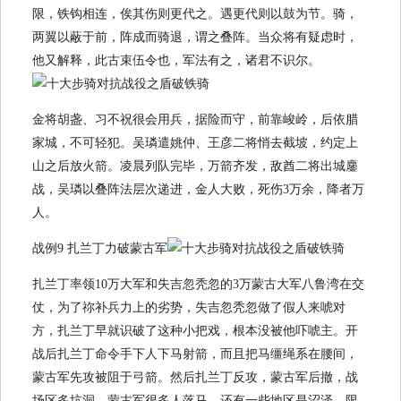
限，铁钩相连，俟其伤则更代之。遇更代则以鼓为节。骑，
两翼以蔽于前，阵成而骑退，谓之叠阵。当众将有疑虑时，
他又解释，此古束伍令也，军法有之，诸君不识尔。
金将胡盏、习不祝很会用兵，据险而守，前靠峻岭，后依腊
家城，不可轻犯。吴璘遣姚仲、王彦二将悄去截坡，约定上
山之后放火箭。凌晨列队完毕，万箭齐发，敌酋二将出城鏖
战，吴璘以叠阵法层次递进，金人大败，死伤3万余，降者万
人。
战例9 扎兰丁力破蒙古军
扎兰丁率领10万大军和失吉忽秃忽的3万蒙古大军八鲁湾在交
仗，为了祢补兵力上的劣势，失吉忽秃忽做了假人来唬对
方，扎兰丁早就识破了这种小把戏，根本没被他吓唬主。开
战后扎兰丁命令手下人下马射箭，而且把马缰绳系在腰间，
蒙古军先攻被阻于弓箭。然后扎兰丁反攻，蒙古军后撤，战
场区多坑洞，蒙古军很多人落马，还有一些地区是沼泽，限