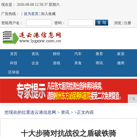
现在是：
2026-08-08 12:58:38 星期六
广告热线： |
设为首页
| 加入收藏
登陆用户名：
密码：
浏览
|
注册
首页
资讯
财经
汽车
教育
家居
科技
企业
游戏
美食
商讯
微商
区块链
广告
您现在的位置
连云港信息网
>
资讯
> >正文内容
十大步骑对抗战役之盾破铁骑