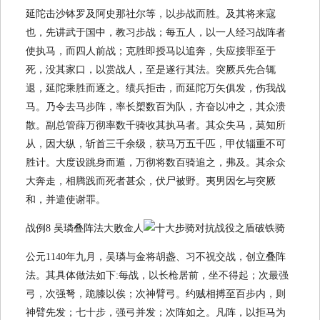
延陀击沙钵罗及阿史那社尔等，以步战而胜。及其将来寇
也，先讲武于国中，教习步战；每五人，以一人经习战阵者
使执马，而四人前战；克胜即授马以追奔，失应接罪至于
死，没其家口，以赏战人，至是遂行其法。突厥兵先合辄
退，延陀乘胜而逐之。绩兵拒击，而延陀万矢俱发，伤我战
马。乃令去马步阵，率长槊数百为队，齐奋以冲之，其众溃
散。副总管薛万彻率数千骑收其执马者。其众失马，莫知所
从，因大纵，斩首三千余级，获马万五千匹，甲仗辎重不可
胜计。大度设跳身而遁，万彻将数百骑追之，弗及。其余众
大奔走，相腾践而死者甚众，伏尸被野。夷男因乞与突厥
和，并遣使谢罪。
战例8 吴璘叠阵法大败金人
公元1140年九月，吴璘与金将胡盏、习不祝交战，创立叠阵
法。其具体做法如下:每战，以长枪居前，坐不得起；次最强
弓，次强弩，跪膝以俟；次神臂弓。约贼相搏至百步内，则
神臂先发；七十步，强弓并发；次阵如之。凡阵，以拒马为