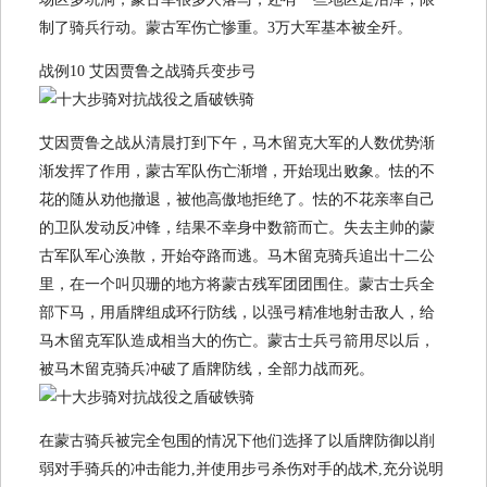
制了骑兵行动。蒙古军伤亡惨重。3万大军基本被全歼。
战例10 艾因贾鲁之战骑兵变步弓
艾因贾鲁之战从清晨打到下午，马木留克大军的人数优势渐
渐发挥了作用，蒙古军队伤亡渐增，开始现出败象。怯的不
花的随从劝他撤退，被他高傲地拒绝了。怯的不花亲率自己
的卫队发动反冲锋，结果不幸身中数箭而亡。失去主帅的蒙
古军队军心涣散，开始夺路而逃。马木留克骑兵追出十二公
里，在一个叫贝珊的地方将蒙古残军团团围住。蒙古士兵全
部下马，用盾牌组成环行防线，以强弓精准地射击敌人，给
马木留克军队造成相当大的伤亡。蒙古士兵弓箭用尽以后，
被马木留克骑兵冲破了盾牌防线，全部力战而死。
在蒙古骑兵被完全包围的情况下他们选择了以盾牌防御以削
弱对手骑兵的冲击能力,并使用步弓杀伤对手的战术,充分说明