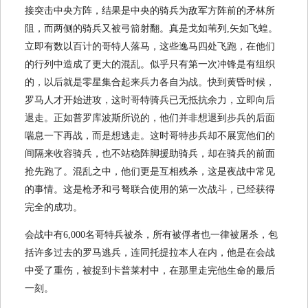
接突击中央方阵，结果是中央的骑兵为敌军方阵前的矛林所
阻，而两侧的骑兵又被弓箭射翻。真是戈如苇列,矢如飞蝗。
立即有数以百计的哥特人落马，这些逸马四处飞跑，在他们
的行列中造成了更大的混乱。似乎只有第一次冲锋是有组织
的，以后就是零星集合起来兵力各自为战。快到黄昏时候，
罗马人才开始进攻，这时哥特骑兵已无抵抗余力，立即向后
退走。正如普罗库波斯所说的，他们并非想退到步兵的后面
喘息一下再战，而是想逃走。这时哥特步兵却不展宽他们的
间隔来收容骑兵，也不站稳阵脚援助骑兵，却在骑兵的前面
抢先跑了。混乱之中，他们更是互相残杀，这是夜战中常见
的事情。这是枪矛和弓弩联合使用的第一次战斗，已经获得
完全的成功。
会战中有6,000名哥特兵被杀，所有被俘者也一律被屠杀，包
括许多过去的罗马逃兵，连同托提拉本人在内，他是在会战
中受了重伤，被捉到卡普莱村中，在那里走完他生命的最后
一刻。