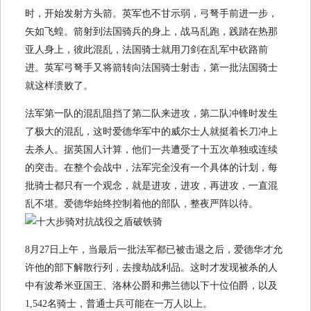
时，开始发射方头箭。英军也不甘示弱，弓弩手前进一步，
矢如飞蝗。箭射到法国骑兵的身上，战马乱跑，践踏在热那
亚人身上，彼此混乱，法国骑士就用刀剑在乱军中砍路前
进。英军弓弩手又将箭转向法国骑士射击，第一批法国骑士
就这样溃败了。
法军第一队的混乱阻挡了第二队来进攻，第二队冲锋时发生
了极大的混乱，这时爱德华军中的威尔士人就挺着长刀冲上
去杀人。据英国人计算，他们一共遭受了十五次单独或连续
的突击。在整个会战中，法军完全没有一个具体的计划，每
批骑士都只有一个观念，就是进攻，进攻，再进攻，一直混
乱不堪。爱德华始终控制着他的部队，整夜严阵以待。
8月27日上午，当最后一批法军都已被击退之后，爱德华才允
许他的部下解散行列，去搜劫战利品。这时才发现被杀的人
中有波希米亚国王、洛林公爵和弗兰德以下十位伯爵，以及
1,542名骑士，普通士兵可能在一万人以上。