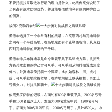
不管托提拉采取进攻行动的理由是什么，此战例充分说明了
步兵占有战术防御优势，并且能够借助地利有效的掩护自己
的侧翼。
战例2 克勒西会战
爱德华选择了一个非常有利的战场，在克勒西村与瓦迪科特
之间有一个平缓高地，在高地东面有个克勒西谷地，从克勒
西到瓦迪科特的距离约三千码。
爱德华排兵布阵通常是命令重装甲兵下马组成方阵，抗拒敌
方骑兵攻击和保护己方弓弩手。弓弩手则从前排侧翼成角度
伸出，外翼通常倚托着一个障碍，比如如森林、河川或村
落，弓弩手就地挖掘堑壕，在阵地前插上铁头栅栏，再加上
弓箭火力，对抗法国骑士。
依照弗罗萨特的记载，右面约有800名重装甲兵、2000名弓弩
手和1000名威尔士人。左面为800名重装甲兵、1200名弓弩
手。后面为700名重装甲兵、2000名弓弩手，共计8500人。 在