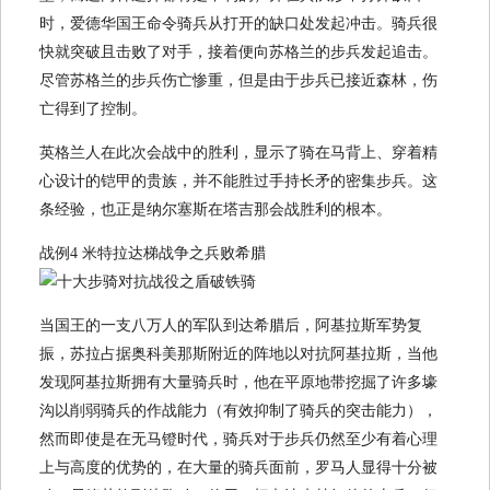
时，爱德华国王命令骑兵从打开的缺口处发起冲击。骑兵很
快就突破且击败了对手，接着便向苏格兰的步兵发起追击。
尽管苏格兰的步兵伤亡惨重，但是由于步兵已接近森林，伤
亡得到了控制。
英格兰人在此次会战中的胜利，显示了骑在马背上、穿着精
心设计的铠甲的贵族，并不能胜过手持长矛的密集步兵。这
条经验，也正是纳尔塞斯在塔吉那会战胜利的根本。
战例4 米特拉达梯战争之兵败希腊
当国王的一支八万人的军队到达希腊后，阿基拉斯军势复
振，苏拉占据奥科美那斯附近的阵地以对抗阿基拉斯，当他
发现阿基拉斯拥有大量骑兵时，他在平原地带挖掘了许多壕
沟以削弱骑兵的作战能力（有效抑制了骑兵的突击能力），
然而即使是在无马镫时代，骑兵对于步兵仍然至少有着心理
上与高度的优势的，在大量的骑兵面前，罗马人显得十分被