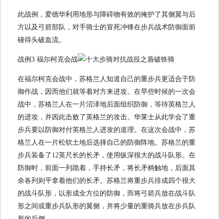
此战例，爱德华利用地形与障碍物有效的掩护了其侧翼与后
方以及弓箭部队，对手骑士的冒死冲锋在步兵战术防御面前
碰得头破血流。
战例3 福尔柯克会战
在福尔柯克会战中，苏格兰人知道自己的重步兵更适合于防
御作战，因而他们就等着对方来进攻。在早些时候的一次会
战中，苏格兰人在一片沼泽地后面组织防御，等待英格兰人
的进攻，并因此击败了英格兰的攻击。华莱士从此学会了重
步兵要以防御对付英格兰人进攻的道理。在这次会战中，苏
格兰人在一片松软土地后选择自己的防御阵地。苏格兰的重
步兵装备了12英尺长的长矛，使用纵深很大的战斗队形。在
防御时，前面一列跪着，手持长矛，将长矛柄触地，后面其
余各列则平拿着他们的长矛。苏格兰将重步兵排成四个很大
的战斗队形，以形成全方位的防御，而将弓箭兵放在战斗队
形之间或重步兵队形的翼侧，并将少量的重骑兵放在步兵队
形的后侧。