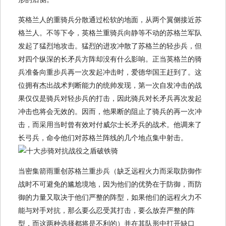
英格兰人的重骑兵分散通过松软的地面，从两个翼侧接近苏
格兰人。不等下令，英格兰重骑兵向静等不动的苏格兰军队
发起了猛烈地攻击。猛烈的进攻冲散了苏格兰的轻步兵，但
对四个纵深的长矛兵方阵却没有什么影响。正当英格兰的骑
兵准备向重步兵再一次发起冲击时，爱德华国王赶到了。这
位拥有杰出战术判断能力的统帅发现，第一次自发冲击的战
果仅仅是骑兵对轻步兵的打击，因此骑兵对长矛兵再次发起
冲击也将会无效的。因而，他果断的阻止了骑兵的再一次冲
击，而采用当时曾有效对付威尔士长矛兵的战术。他调来了
长弓兵，命令他们对苏格兰阵线的几个地点集中射击。
当密集箭雨重创苏格兰重步兵（缺乏远程火力而采取防御作
战时不可避免的尴尬境地，因为他们的优势在于防御，而防
御的力量又取决于他们严整的阵型，如果他们的远程火力不
能与对手对抗，那么要么忍受其打击，要么放弃严整的阵
型，而这两种选择都将是不利的）并在其队形中打开缺口