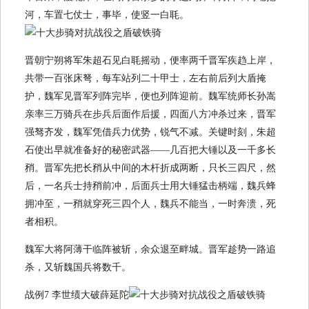
河，车置七仗士，事毕，使竖一白毦。
晋朝宁朔将军朱超石见白毦摇动，便率两千晋军疾趋上岸，
共带一百张床弩，每车站列二十甲士，左右前后列大盾掩
护，魏军见晋军列阵完毕，便也列阵迎前。魏军统师长孙嵩
亲率三万骑兵在步兵后面作后援，四面八方冲杀过来，晋军
强驽齐发，魏军凭借兵力优势，锐气不减。关键时刻，朱超
石使出早就准备好的秘密武器——几百把大锤以及一千多长
矟。晋军先把长矟从中间的木杆折成两断，只长三四尺，然
后，一名兵士持矟前冲，后面兵士用大锤猛击柄端，魏兵蜂
拥冲至，一矟就穿死三四个人，魏兵不能当，一时奔溃，死
者相积。
魏军大将阿薄干临阵被斩，余众退至畔城。晋军趁势一路追
杀，又斩魏国兵将数千。
战例7 李世绩大破薛延陀