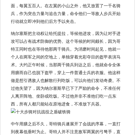
面，每翼五百人。在左翼的小山之外，他又放置了一千名骑
兵，作为突击力量与追击力量，命令他们一等敌人步兵开始
行动就立即冲到他们后方予以夹击。
纳尔塞斯把主动权让给托提拉，等候他进攻，因为让对手进
攻可以占有战术防御的优势。这个等候的时间颇长，因为哥
特王同时也在等待他那两千骑兵。为消磨时间起见，他就一
个人在两军之间的空地上，单独穿着光彩夺目的盔甲表演马
术。大约正午时候，当那两千骑兵到达之后，他就命令全体
用膳而自己也脱下盔甲，穿上一件普通士兵的衣服。他这样
做是想引诱敌人也解散行列吃饭，可以向他们发动奇袭。不
过他失望了，因为纳尔塞斯早已下了严励的命令，不准任何
人离开阵地、坐卧或吃饭。不过他并非不准他们吃一点东
西，所有人都只能站在原地进食，不准放下兵器。
中午用膳之后不久，哥特骑兵遂展开了会战的序幕，一直打
到夜幕低垂时为止。哥特人并不注意敌军两翼的弓弩手，直