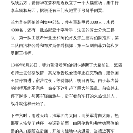
战线后方，爱德华在森林附近设立了一个大辎重场，集中行
李车辆和马匹，据说还有三门火炮置于弓弩手侧翼。
菲力普在阿伯维利集中部队，共有重装甲兵8000人，步兵
4000名，还有一批热那亚十字弩手，法国的骑士分为三梯
队，第一队由波希米亚王和阿伦肯及弗兰德两伯爵指挥，第
二队由洛林公爵和布罗斯伯爵指挥，第三队则由菲力普和罗
曼斯王指挥。
1346年8月26日，菲力普沿着阿伯维利-赫斯丁大路前进，派四
名骑士去侦察敌情，莫尼报告说爱德华正在克勒西，建议国
王暂停前进，宿营过夜，等待部队，明日再战。由于菲力普
的指挥系统不完善，命令下达引起了巨大的混乱。前锋并未
停下脚步，与英军碰面激斗，后军看前军打的火热也加入，
战斗就这样开始了。
下午六时，雨过天晴，法军面向太阳，而英军背向太阳。热
那亚人恢复了秩序，被调到前面，由阿伦肯和弗兰德两位伯
爵的兵力跟随在后面，开始向洼地中央进发。当接近英军