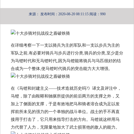
来源：
发布时间：2020-08-20 08:11:15
阅读：990
在详细考察一下一支以骑兵为主的军队和一支以步兵为主的
军队之前,有必要对骑兵与步兵进行分类,骑兵的分类,至少是分
为马镫时代和无马镫时代,因为马镫能将骑兵与马匹很好的结
合成为一个整体,使马镫时代骑兵的突击能力大大增强。
在《马镫和封建主义——技术造就历史吗?》译文及评注中，
马镫，除了由鞍鞯和驰驱所提供的前后两方的支撑之外，又
加上了侧面的支撑，于是有效地把马和骑者溶合成为足以发
挥前所未见的强力的一个单独的战斗单位。战士的手不再直
接用于打击了，它只用来指导打击的方向。马镫就这样用马
力代替了人力，无限量地加大了武士损害他的敌人的能力。