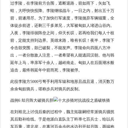
过李陵，在李陵前方合围，遮断退路，箭如雨下，矢如飞
蝗，大呼快快投降。李陵继续战斗，一日之内，射出五十万
箭，箭遂用尽。为了加快行军速度，李陵抛弃车辆辎重，全
体徒步前进，还剩三千多弟兄，大军被匈奴人堵进山谷内。
入夜，李陵徘徊阵垒之间，仰天长叹，若再给我们每人十枝
箭，定能支持到边界。英雄末路，唯有长叹！夜半，李陵下
令击鼓突围，鼓已破裂，不能发声。李陵命向四面八方冲
出，一者分散敌人注意，一者希望有人能逃回汉朝。他与韩
延年上马，率亲军十余人，越岭南走。匈奴人在后面潮水般
追击，最终韩延年中箭而死，李陵被俘。
此役李陵方5000弓弩手利用车辕和地形且战且退，消灭数万
余余匈奴骑兵，堪称步兵对骑兵的反制。
战例6 却月阵大破骑兵胆
在刘裕北上讨伐后秦的过程中，魏主拓跋嗣经常派骑兵骚扰
其后勤补给线。于是他派白直队主丁旿率七百兵士，给以兵
车百乘，渡北岸，在离河百余步的水边列开却月阵，两端抱