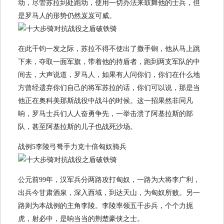
动，尽管苏拉到处跑动，使用一切办法来鼓舞他的士兵，但
是罗马人的形势仍然岌岌可威。
在此千钧一发之际，苏拉不得不使出了撒手锏，他从马上跳
下来，夺取一面军旗，带着他的持盾者，跑到两支军队的中
间去，大声说道，罗马人，如果有人问你们，你们在什么地
方曾经遗弃你们自己的将军苏拉的话，你们可以说，那是当
他正在奥科美那斯战役中战斗的时候。这一招果然非同凡
响，罗马士兵们人人奋勇争先，一举击溃了阿基拉斯的部
队，甚至阿基拉斯的儿子也战死沙场。
战例5李陵弓弩手力克十倍匈奴骑兵
公元前99年，汉军兵分两路攻打匈奴，一路为大将李广利，
出兵今甘肃酒泉，深入西域，到达天山，为匈奴所败。另一
路则为本战例的主角李陵。李陵率领五千步兵，个个力扼
虎，射必中，是响当当的荆楚豪侠之士。