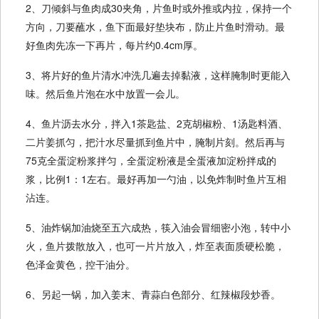
2、刀倾斜与鱼肉成30夹角，片鱼时或外推或内拉，保持一个
方向，刀要蘸水，鱼下面最好垫块布，防止片鱼时滑动。最
好鱼肉先冻一下再片，每片约0.4cm厚。
3、将片好的鱼片清水冲洗几遍去掉黏液，这样腌制时更能入
味。然后鱼片泡在水中放置一会儿。
4、鱼片沥去水分，拌入1茶匙盐、2克胡椒粉、1汤匙料酒、
二片姜抓匀，把汁水尽量抓到鱼片中，腌制片刻。然后再与
75克全蛋淀粉浆拌匀，全蛋淀粉液是全蛋液加淀粉拌成的
浆，比例1：1左右。最好再加一勺油，以免炸制时鱼片互相
沾连。
5、油炸锅加油烧至五六成热，筷入油会冒细密小泡，转中小
火，鱼片拨散放入，也可一片片放入，炸至表面质硬松脆，
色泽金黄色，控干油分。
6、另起一锅，加入姜末、青蒜白色部分、红辣椒段炒香。