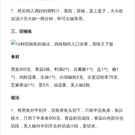
7、然后倒入调好的调料汁，葱段，晃锅，盖上盖子，大火收
浓汤汁关火焖一两分钟，即可出锅享用。
三、回锅鱼
食材
黑鱼500克、青蒜2根、料酒2勺、豆瓣酱1勺、盐1勺、糖1
勺、鸡粉适量、生抽1勺、白胡椒粉2克、全蛋淀粉浆75克、
芝麻香油1勺、姜5片、油适量、美人椒2根。
做法
1、将黑鱼对半剖开，切鱼骨鱼头切下，只留半边鱼身，鱼比
较大，只用了半条鱼500克。青蒜斜切成段，青蒜白色部分也
切段，美人椒对半剖开去籽切成小段，姜切末。