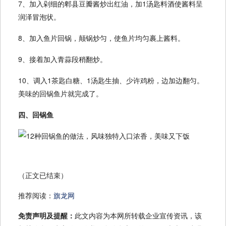
7、加入剁细的郫县豆瓣酱炒出红油，加1汤匙料酒使酱料呈
润泽冒泡状。
8、加入鱼片回锅，颠锅炒匀，使鱼片均匀裹上酱料。
9、接着加入青蒜段稍翻炒。
10、调入1茶匙白糖、1汤匙生抽、少许鸡粉，边加边翻匀。
美味的回锅鱼片就完成了。
四、回锅鱼
（正文已结束）
推荐阅读：
旗龙网
免责声明及提醒：
此文内容为本网所转载企业宣传资讯，该