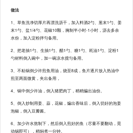
做法
1、草鱼洗净切厚片再漂洗沥干，加入料酒2勺、葱末1勺、姜
末1勺、盐1/4勺、花椒10颗，腌制半小时-1小时，沥去多余
水份，加入淀粉拌匀备用。
2、把老抽1勺、生抽1勺、醋1勺、糖1勺、耗油1勺、淀粉1
勺材料倒入碗中，加一碗凉水搅匀备用。
3、不粘锅倒少许煎鱼用油，烧至8成，鱼片逐片放入热油中
煎至两面微黄，夹出备用，
4、锅中倒少许油，倒入猪肥肉丁，稍稍煸出油份。
5、倒入炒制用姜、蒜，花椒，煸出香味后，倒入切好的泡姜
泡椒，倒入豆瓣酱。
6、加少许水熬制下，然后倒入煎好的鱼（尽量不要翻动，晃
动锅即可），稍焖煮一分钟。