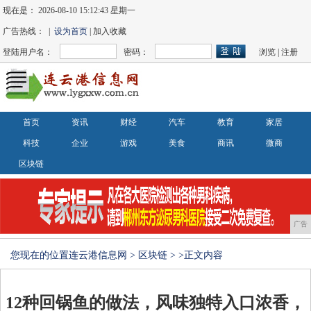
现在是：
2026-08-10 15:12:43 星期一
广告热线： |
设为首页
| 加入收藏
登陆用户名：
密码：
浏览
|
注册
首页
资讯
财经
汽车
教育
家居
科技
企业
游戏
美食
商讯
微商
区块链
广告
您现在的位置
连云港信息网
>
区块链
> >正文内容
12种回锅鱼的做法，风味独特入口浓香，