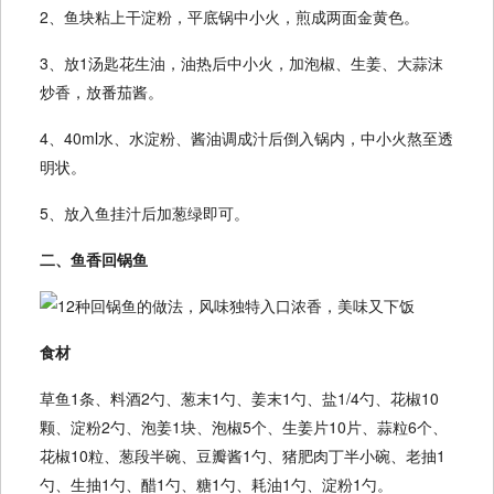
2、鱼块粘上干淀粉，平底锅中小火，煎成两面金黄色。
3、放1汤匙花生油，油热后中小火，加泡椒、生姜、大蒜沫
炒香，放番茄酱。
4、40ml水、水淀粉、酱油调成汁后倒入锅内，中小火熬至透
明状。
5、放入鱼挂汁后加葱绿即可。
二、鱼香回锅鱼
食材
草鱼1条、料酒2勺、葱末1勺、姜末1勺、盐1/4勺、花椒10
颗、淀粉2勺、泡姜1块、泡椒5个、生姜片10片、蒜粒6个、
花椒10粒、葱段半碗、豆瓣酱1勺、猪肥肉丁半小碗、老抽1
勺、生抽1勺、醋1勺、糖1勺、耗油1勺、淀粉1勺。