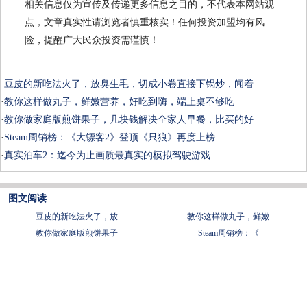
相关信息仅为宣传及传递更多信息之目的，不代表本网站观
点，文章真实性请浏览者慎重核实！任何投资加盟均有风
险，提醒广大民众投资需谨慎！
·
豆皮的新吃法火了，放臭生毛，切成小卷直接下锅炒，闻着
·
教你这样做丸子，鲜嫩营养，好吃到嗨，端上桌不够吃
·
教你做家庭版煎饼果子，几块钱解决全家人早餐，比买的好
·
Steam周销榜：《大镖客2》登顶《只狼》再度上榜
·
真实泊车2：迄今为止画质最真实的模拟驾驶游戏
图文阅读
豆皮的新吃法火了，放
教你这样做丸子，鲜嫩
教你做家庭版煎饼果子
Steam周销榜：《