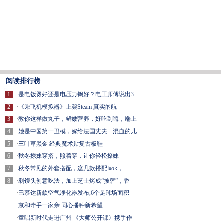
阅读排行榜
1
·
是电饭煲好还是电压力锅好？电工师傅说出3
2
·
《乘飞机模拟器》上架Steam 真实的航
3
·
教你这样做丸子，鲜嫩营养，好吃到嗨，端上
4
·
她是中国第一丑模，嫁给法国丈夫，混血的儿
5
·
三叶草黑金 经典魔术贴复古板鞋
6
·
秋冬撩妹穿搭，照着穿，让你轻松撩妹
7
·
秋冬常见的外套搭配，这几款搭配look，
8
·
剩馒头创意吃法，加上芝士烤成“披萨”，香
·
巴慕达新款空气净化器发布,6个足球场面积
·
京和牵手一家亲 同心播种新希望
·
童唱新时代走进广州 《大师公开课》携手作