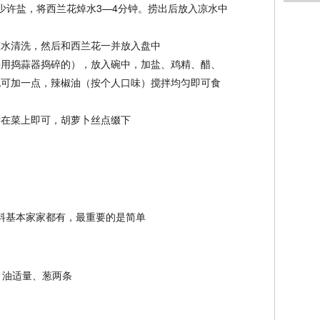
少许盐，将西兰花焯水3—4分钟。捞出后放入凉水中
凉水清洗，然后和西兰花一并放入盘中
接用捣蒜器捣碎的），放入碗中，加盐、鸡精、醋、
也可加一点，辣椒油（按个人口味）搅拌均匀即可食
泼在菜上即可，胡萝卜丝点缀下
、油适量、葱两条