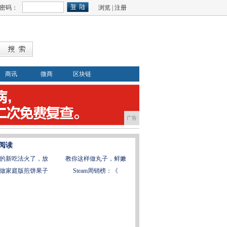
密码：
浏览
|
注册
商讯
微商
区块链
广告
阅读
的新吃法火了，放
教你这样做丸子，鲜嫩
做家庭版煎饼果子
Steam周销榜：《