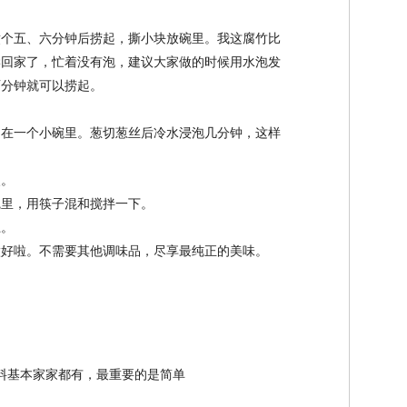
煮个五、六分钟后捞起，撕小块放碗里。我这腐竹比
学回家了，忙着没有泡，建议大家做的时候用水泡发
两分钟就可以捞起。
和在一个小碗里。葱切葱丝后冷水浸泡几分钟，这样
火。
碗里，用筷子混和搅拌一下。
上。
做好啦。不需要其他调味品，尽享最纯正的美味。