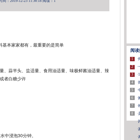
：2019-12-23 11:36:18
阅读：1
阅读
1
·
2
·
量、蒜半头、盐适量、食用油适量、味极鲜酱油适量、辣
3
·
或者白糖少许
4
·
5
·
6
·
7
·
8
·
·
·
水中浸泡30分钟。
·