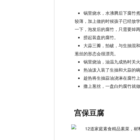
锅里烧水，水沸腾后下腐竹
较薄，加上做的时候孩子已经放
一下，泡发后的腐竹，只需要焯
捞起装盘的腐竹。
大蒜三瓣，拍破，与生抽混
葱丝的形态会很漂亮。
锅里烧油，油温九成热时关
热油泼入装了生抽和大蒜的
趁热将生抽蒜油浇淋在腐竹
撒上葱丝，一盘白灼腐竹就
宫保豆腐