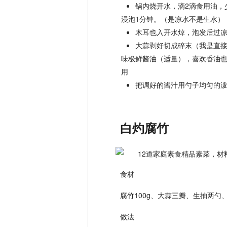
锅内烧开水，滴2滴食用油，
浸泡1分钟。（是凉水不是生水）
木耳也入开水焯，泡发后过
大蒜剥好切成碎末（我是直
味极鲜酱油（适量），喜欢香油
用
把调好的酱汁用勺子均匀的
白灼腐竹
食材
腐竹100g、大蒜三瓣、生抽两勺
做法