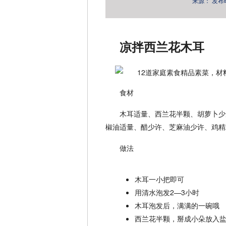
来源：
发布时间
凉拌西兰花木耳
食材
木耳适量、西兰花半颗、胡萝卜少
椒油适量、醋少许、芝麻油少许、鸡精
做法
木耳一小把即可
用清水泡发2—3小时
木耳泡发后，满满的一碗哦
西兰花半颗，掰成小朵放入盐